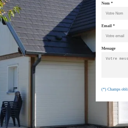
Nom *
Email *
Message
(*) Champs obli