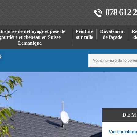
078 612 2
treprise de nettoyage et pose de
Peinture
Ravalement
Ré
gouttière et cheneau en Suisse
sur tuile
de façade
d
Lemanique
S
DEM
Vos coordonn