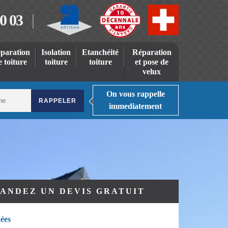
0 03
paration
Isolation
Etanchéité
Réparation
e toiture
toiture
toiture
et pose de
velux
On vous rappelle
immediatement
ANDEZ UN DEVIS GRATUIT
ées