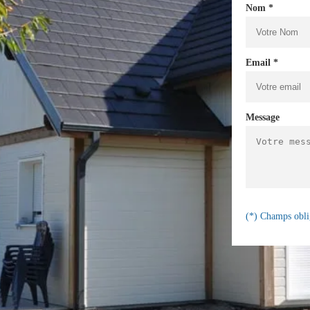
Nom *
Email *
Message
(*) Champs obli