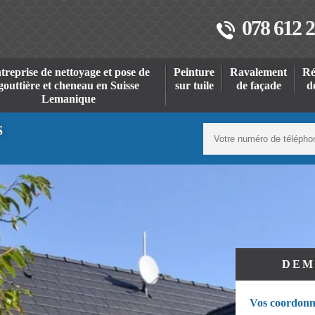
078 612 2
treprise de nettoyage et pose de
Peinture
Ravalement
Ré
gouttière et cheneau en Suisse
sur tuile
de façade
d
Lemanique
S
DEM
Vos coordonn