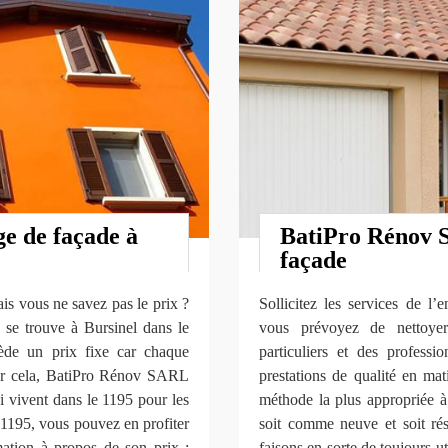
ge de façade à
BatiPro Rénov S
façade
is vous ne savez pas le prix ?
Sollicitez les services de l
se trouve à Bursinel dans le
vous prévoyez de nettoyer
ède un prix fixe car chaque
particuliers et des professi
Pour cela, BatiPro Rénov SARL
prestations de qualité en ma
i vivent dans le 1195 pour les
méthode la plus appropriée à
 1195, vous pouvez en profiter
soit comme neuve et soit rés
mation à propos de son prix ;
faisons en sorte de toujours ut