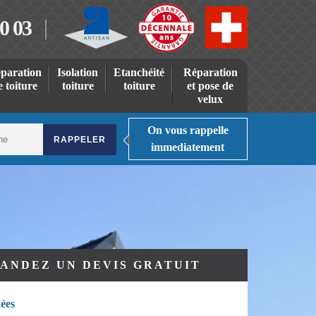
0 03
paration
Isolation
Etanchéité
Réparation
e toiture
toiture
toiture
et pose de
velux
On vous rappelle
immediatement
ANDEZ UN DEVIS GRATUIT
ées