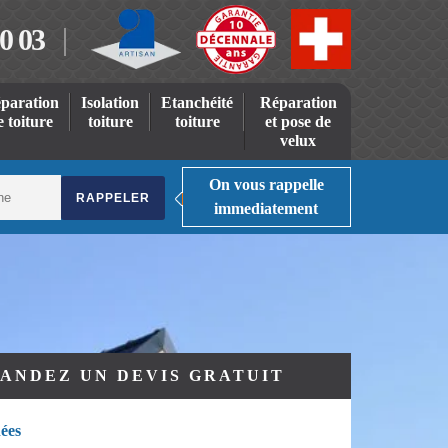
0 03
paration
Isolation
Etanchéité
Réparation
e toiture
toiture
toiture
et pose de
velux
On vous rappelle
immediatement
ANDEZ UN DEVIS GRATUIT
ées