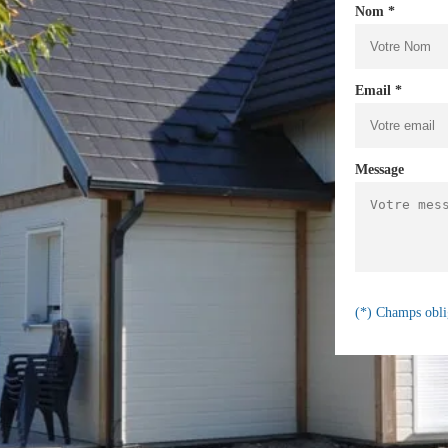
Nom *
Email *
Message
(*) Champs obli