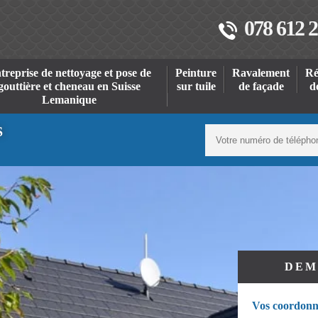
078 612 2
treprise de nettoyage et pose de
Peinture
Ravalement
Ré
gouttière et cheneau en Suisse
sur tuile
de façade
d
Lemanique
S
DEM
Vos coordonn