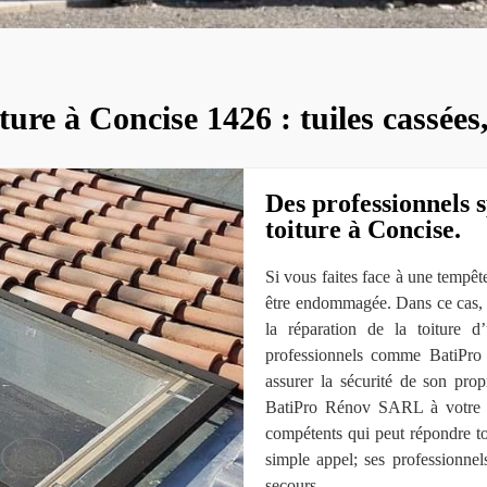
ure à Concise 1426 : tuiles cassées
Des professionnels s
toiture à Concise.
Si vous faites face à une tempêt
être endommagée. Dans ce cas, il
la réparation de la toiture d
professionnels comme BatiPr
assurer la sécurité de son propr
BatiPro Rénov SARL à votre se
compétents qui peut répondre to
simple appel; ses professionne
secours.