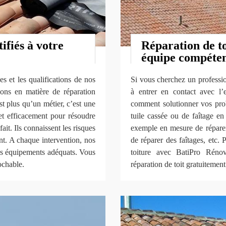
ifiés à votre
Réparation de to
équipe compéte
s et les qualifications de nos
Si vous cherchez un professio
ions en matière de réparation
à entrer en contact avec l
t plus qu’un métier, c’est une
comment solutionner vos probl
 et efficacement pour résoudre
tuile cassée ou de faîtage 
ait. Ils connaissent les risques
exemple en mesure de réparer 
nt. A chaque intervention, nos
de réparer des faîtages, etc. 
des équipements adéquats. Vous
toiture avec BatiPro Rén
ochable.
réparation de toit gratuitemen