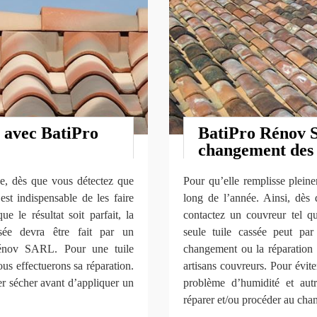
e avec BatiPro
BatiPro Rénov 
changement des 
che, dès que vous détectez que
Pour qu’elle remplisse pleine
est indispensable de les faire
long de l’année. Ainsi, dès 
ue le résultat soit parfait, la
contactez un couvreur tel 
sée devra être fait par un
seule tuile cassée peut par
 Rénov SARL. Pour une tuile
changement ou la réparation d
ous effectuerons sa réparation.
artisans couvreurs. Pour éviter
ser sécher avant d’appliquer un
problème d’humidité et aut
réparer et/ou procéder au cha