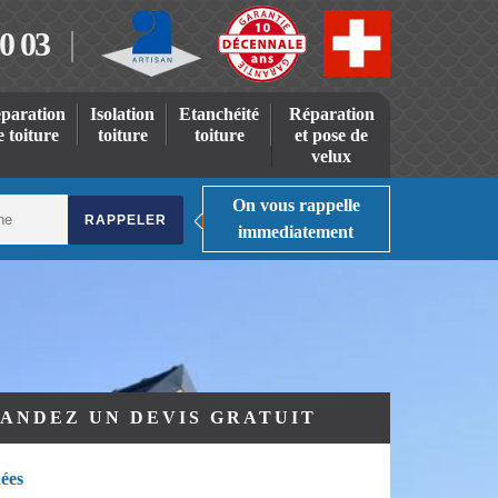
0 03
paration
Isolation
Etanchéité
Réparation
e toiture
toiture
toiture
et pose de
velux
On vous rappelle
immediatement
ANDEZ UN DEVIS GRATUIT
ées