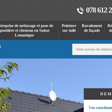
078 612 2
treprise de nettoyage et pose de
Peinture
Ravalement
Ré
gouttière et cheneau en Suisse
sur tuile
de façade
d
Lemanique
S
DEM
Vos coordonn