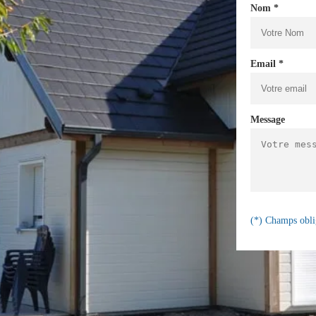
Nom *
Email *
Message
(*) Champs obli