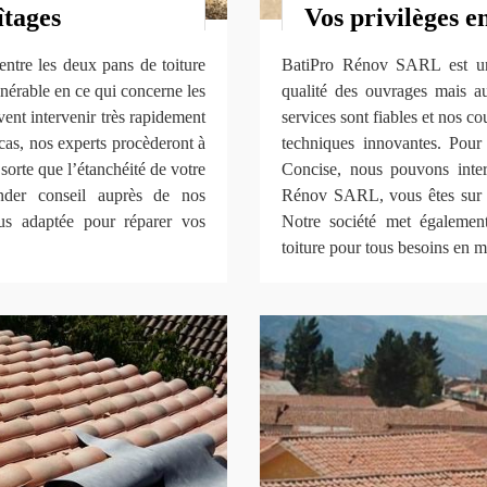
îtages
Vos privilèges e
entre les deux pans de toiture
BatiPro Rénov SARL est une
lnérable en ce qui concerne les
qualité des ouvrages mais aus
vent intervenir très rapidement
services sont fiables et nos 
cas, nos experts procèderont à
techniques innovantes. Pour 
sorte que l’étanchéité de votre
Concise, nous pouvons inter
ander conseil auprès de nos
Rénov SARL, vous êtes sur de
lus adaptée pour réparer vos
Notre société met égalemen
toiture pour tous besoins en ma