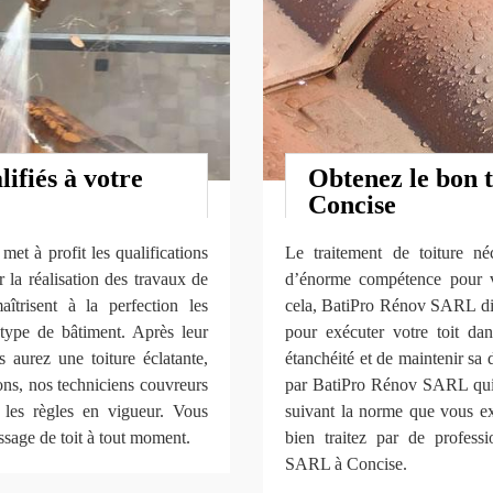
ifiés à votre
Obtenez le bon t
Concise
t à profit les qualifications
Le traitement de toiture néc
 la réalisation des travaux de
d’énorme compétence pour vr
îtrisent à la perfection les
cela, BatiPro Rénov SARL dis
 type de bâtiment. Après leur
pour exécuter votre toit dan
aurez une toiture éclatante,
étanchéité et de maintenir sa d
ons, nos techniciens couvreurs
par BatiPro Rénov SARL qui ga
 les règles en vigueur. Vous
suivant la norme que vous ex
sage de toit à tout moment.
bien traitez par de profes
SARL à Concise.