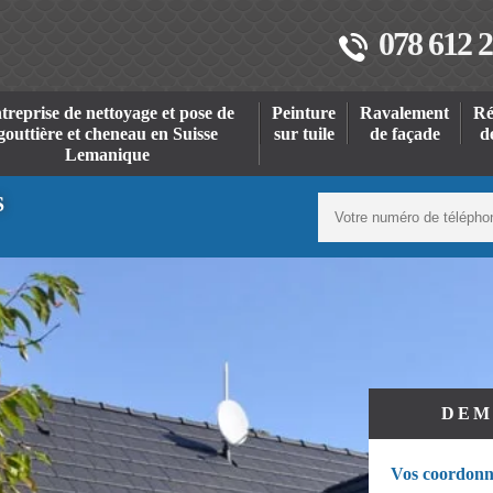
078 612 2
treprise de nettoyage et pose de
Peinture
Ravalement
Ré
gouttière et cheneau en Suisse
sur tuile
de façade
d
Lemanique
S
DEM
Vos coordonn