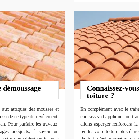
e démoussage
Connaissez-vous
toiture ?
ce aux attaques des mousses et
En complément avec le traite
 possède ce type de revêtement,
choisissez d’appliquer un tra
an. Pour parfaire les travaux,
allons asperger renforcera la
llages adéquats, à savoir un
rendra votre toiture plus étin
le et un pulvérisateur. Si vous
de toit c’est permettre de p