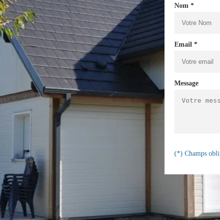
Nom *
Email *
Message
(*) Champs obli