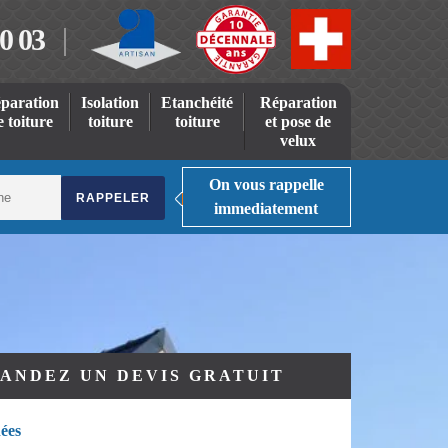
0 03
paration
Isolation
Etanchéité
Réparation
e toiture
toiture
toiture
et pose de
velux
On vous rappelle
immediatement
ANDEZ UN DEVIS GRATUIT
ées