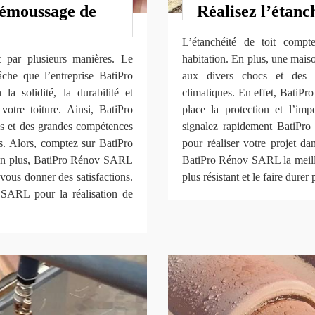
démoussage de
Réalisez l’étanc
L’étanchéité de toit comp
t par plusieurs manières. Le
habitation. En plus, une maiso
âche que l’entreprise BatiPro
aux divers chocs et des 
 solidité, la durabilité et
climatiques. En effet, BatiP
votre toiture. Ainsi, BatiPro
place la protection et l’imp
s et des grandes compétences
signalez rapidement BatiPr
s. Alors, comptez sur BatiPro
pour réaliser votre projet d
En plus, BatiPro Rénov SARL
BatiPro Rénov SARL la meilleu
e vous donner des satisfactions.
plus résistant et le faire dure
 SARL pour la réalisation de