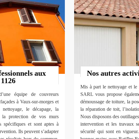
fessionnels aux
Nos autres activ
 1126
Mis à part le nettoyage et le
d’une équipe de couvreurs
SARL vous propose également
 façades à Vaux-sur-morges et
démoussage de toiture, la pose 
 nettoyage, le décapage, la
la réparation de toit, l’isolat
ue la protection de vos murs
Nous disposons des outillages
s spécifiques et sont aptes à
intervention et les travaux s
vention. Ils peuvent s’adapter
sécurité qui sont en vigueur
des résultats hors du commun.
bonnes mains avec BatiPro 