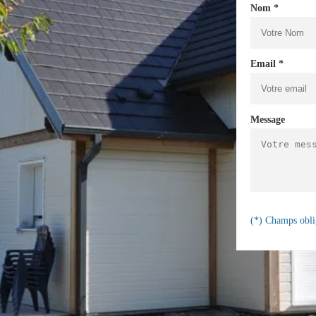
Nom *
Email *
Message
(*) Champs obli