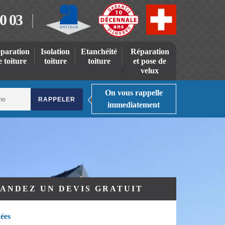
0 03
paration
Isolation
Etanchéité
Réparation
e toiture
toiture
toiture
et pose de
velux
On vous rappelle
immediatement
ANDEZ UN DEVIS GRATUIT
ées