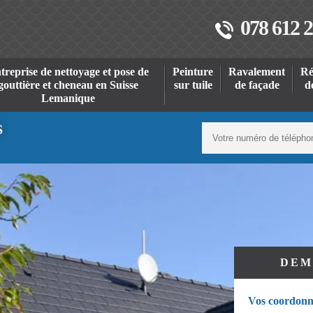
078 612 2
treprise de nettoyage et pose de
Peinture
Ravalement
Ré
gouttière et cheneau en Suisse
sur tuile
de façade
d
Lemanique
S
DEM
Vos coordonn