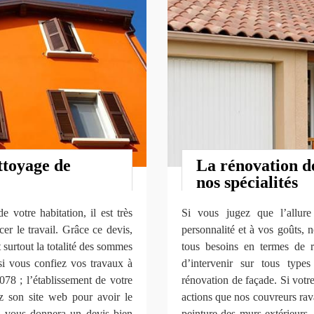
ttoyage de
La rénovation de
nos spécialités
 votre habitation, il est très
Si vous jugez que l’allur
r le travail. Grâce ce devis,
personnalité et à vos goûts, 
t surtout la totalité des sommes
tous besoins en termes de
si vous confiez vos travaux à
d’intervenir sur tous type
78 ; l’établissement de votre
rénovation de façade. Si votre 
ez son site web pour avoir le
actions que nos couvreurs rava
il vous donnera un devis bien
peinture des murs extérieurs, 