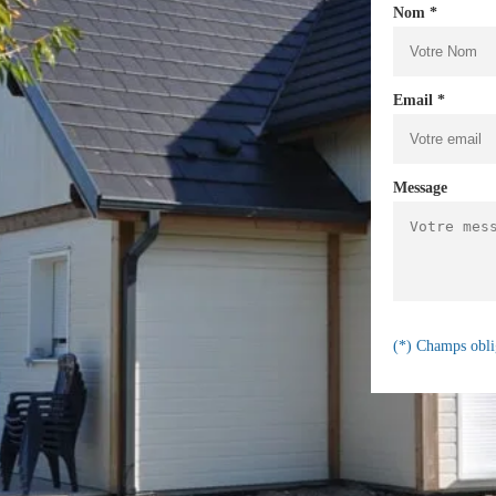
Nom *
Email *
Message
(*) Champs obli