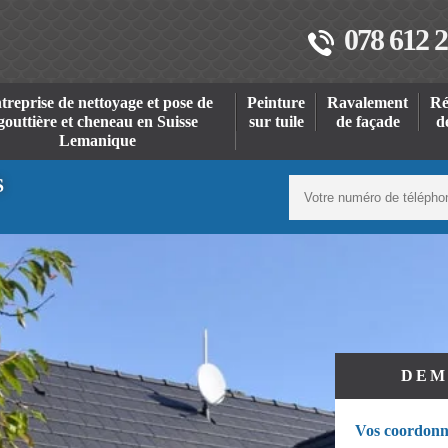
078 612 2
treprise de nettoyage et pose de
Peinture
Ravalement
Ré
gouttière et cheneau en Suisse
sur tuile
de façade
d
Lemanique
S
DEM
Vos coordonn