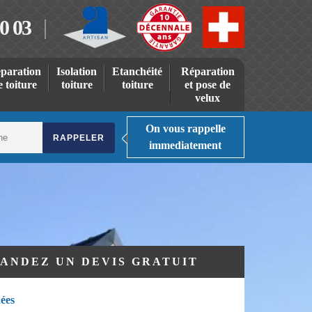
0 03
paration
Isolation
Etanchéité
Réparation
e toiture
toiture
toiture
et pose de
velux
On vous rappelle
immediatement
ANDEZ UN DEVIS GRATUIT
ées