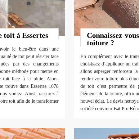
 toit à Essertes
Connaissez-vous
toiture ?
voir le bien-être dans une
lité de toit peut résister face
En complément avec le traite
quées par des changements
choisissez d’appliquer un tra
 bonne méthode pour mettre en
allons asperger renforcera la
 toit face à la pluie. Alors,
rendra votre toiture plus étin
e trouve dans Essertes 1078
de toit c’est permettre de p
ous voulez. Ainsi, rassurez à
éléments de la toiture, offrir 
re toit afin de le transformer
nouvel éclat. Le devis nettoya
société couvreur BatiPro Ré