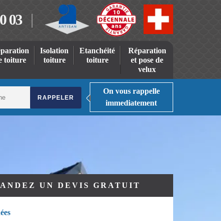
0 03
paration
Isolation
Etanchéité
Réparation
e toiture
toiture
toiture
et pose de
velux
On vous rappelle
immediatement
ANDEZ UN DEVIS GRATUIT
ées