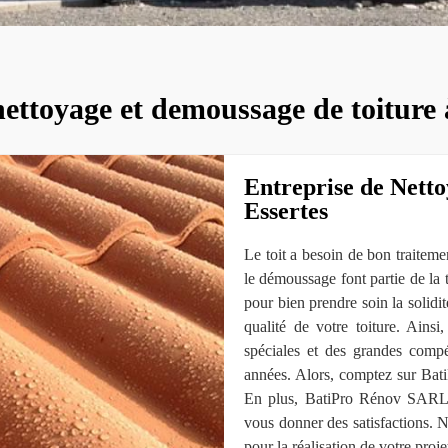
nettoyage et demoussage de toiture 
Entreprise de Netto
Essertes
Le toit a besoin de bon traiteme
le démoussage font partie de la
pour bien prendre soin la solidité
qualité de votre toiture. Ain
spéciales et des grandes comp
années. Alors, comptez sur Bat
En plus, BatiPro Rénov SARL ga
vous donner des satisfactions.
pour la réalisation de votre proje