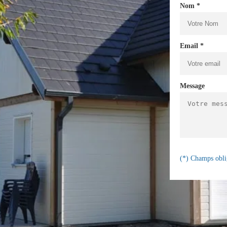
Nom *
Email *
Message
(*) Champs obli