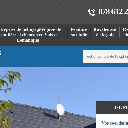
078 612 2
treprise de nettoyage et pose de
Peinture
Ravalement
Ré
gouttière et cheneau en Suisse
sur tuile
de façade
d
Lemanique
S
DEM
Vos coordonn