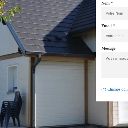
Nom *
Email *
Message
(*) Champs obli