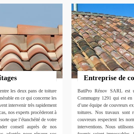
îtages
Entreprise de 
entre les deux pans de toiture
BatiPro Rénov SARL est une
lnérable en ce qui concerne les
Commugny 1291 qui est en ac
vent intervenir très rapidement
d’une équipe de couvreurs ex
cas, nos experts procèderont à
toitures. Nos travaux sont r
sorte que l’étanchéité de votre
couvreurs respectent les norm
ander conseil auprès de nos
interventions. Nous utilison
lus adaptée pour réparer vos
fournis soient impeccables. 