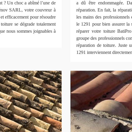
vent ? Un choc a abîmé l’une de
a dû être endommagée. Dan
 Rénov SARL, votre couvreur à
réparation. En fait, la réparat
t efficacement pour résoudre
les mains des professionn
toiture se dégrade totalement
le 1291 pour bien assurer la 
s que nous sommes joignables à
réparer votre toiture BatiP
groupe des professionnels co
réparation de toiture. Juste
1291 interviennent directemen