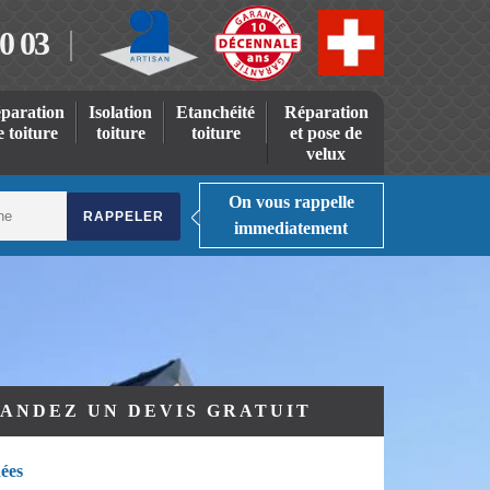
0 03
paration
Isolation
Etanchéité
Réparation
e toiture
toiture
toiture
et pose de
velux
On vous rappelle
immediatement
ANDEZ UN DEVIS GRATUIT
ées