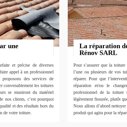
par une
La réparation de
Rénov SARL
faite et précise de diverses
Pour s’assurer que la toiture
 faire appel à un professionnel
l’une ou plusieurs de vos tui
s proposons des services de
réparer. Pour que l’interventi
rer convenablement les toitures
réparation et/ou le chang
rs se muniront du matériel
professionnel de la toitur
de nos clients, c’est pourquoi
légèrement fissurée, plutôt qu
ualité et des résultats hors du
Nous allons d’abord nettoyer l
 de votre toiture.
produit qui agira pour la répar