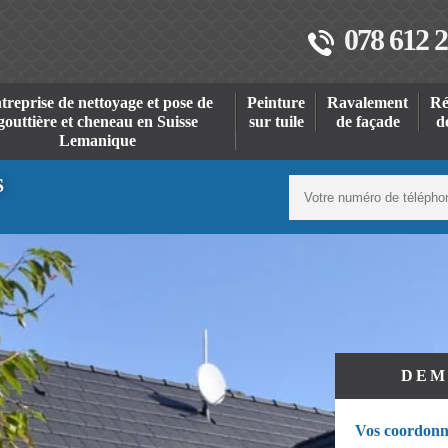
078 612 2
treprise de nettoyage et pose de
Peinture
Ravalement
Ré
gouttière et cheneau en Suisse
sur tuile
de façade
d
Lemanique
S
DEM
Vos coordonn