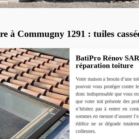
re à Commugny 1291 : tuiles cassée
BatiPro Rénov SARL
réparation toiture
Votre maison a besoin d’une toit
pouvoir vous protéger contre le
donc indispensable que vous en p
que votre toit présente des pro
n’hésitez pas à entrer en con
sommes en mesure d’assurer l’ent
édifice ne se dégrade totalem
coûteuses.