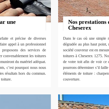
par une
Nos prestations 
Cheserex
faite et précise de diverses
Dans le cas où une simple ré
 faire appel à un professionnel
dégradée au plus haut point, 
s proposons des services de
société couvreur est en mesur
rer convenablement les toitures
toitures à Cheserex 1275. Nou
 muniront du matériel adéquat.
de votre toit afin de voir ce 
ents, c’est pourquoi nous nous
pourrons déterminer s’il fail
 des résultats hors du commun.
éléments de toiture : charpen
toiture.
couverture.