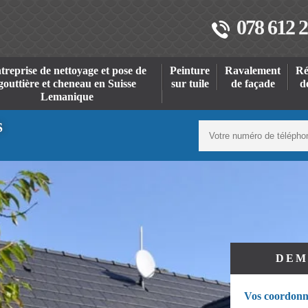
078 612 2
treprise de nettoyage et pose de
Peinture
Ravalement
Ré
gouttière et cheneau en Suisse
sur tuile
de façade
d
Lemanique
S
DEM
Vos coordonn