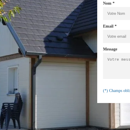
Nom *
Email *
Message
(*) Champs obli