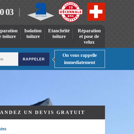
0 03
paration
Isolation
Etanchéité
Réparation
e toiture
toiture
toiture
et pose de
velux
On vous rappelle
immediatement
ANDEZ UN DEVIS GRATUIT
ées