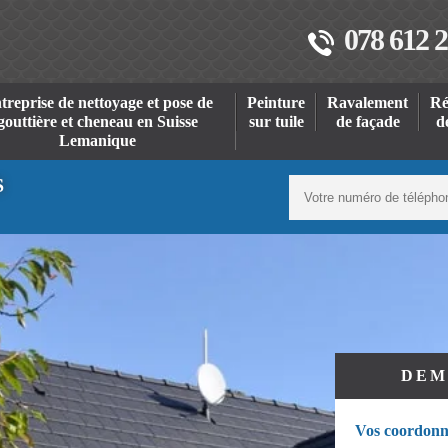
078 612 2
treprise de nettoyage et pose de
Peinture
Ravalement
Ré
gouttière et cheneau en Suisse
sur tuile
de façade
d
Lemanique
S
DEM
Vos coordonn