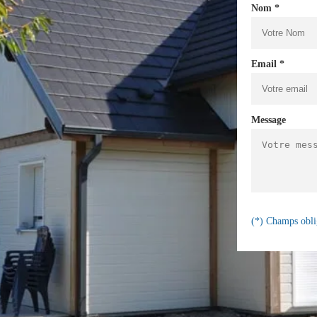
Nom *
Email *
Message
(*) Champs obli