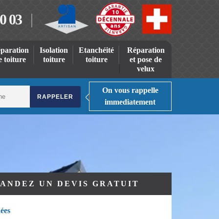
0 03
paration
Isolation
Etanchéité
Réparation
e toiture
toiture
toiture
et pose de
velux
On vous rappelle
immediatement
ANDEZ UN DEVIS GRATUIT
ées