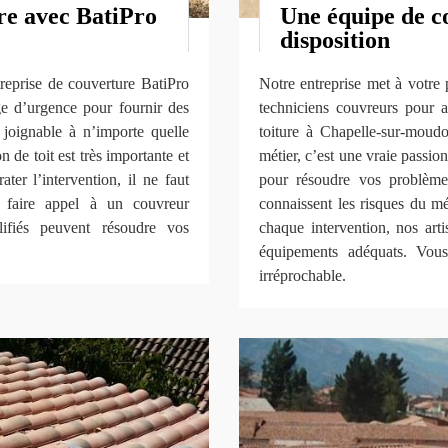
re avec BatiPro
Une équipe de co
disposition
treprise de couverture BatiPro
Notre entreprise met à votre 
 d’urgence pour fournir des
techniciens couvreurs pour a
t joignable à n’importe quelle
toiture à Chapelle-sur-moud
 de toit est très importante et
métier, c’est une vraie passio
ter l’intervention, il ne faut
pour résoudre vos problèmes 
t faire appel à un couvreur
connaissent les risques du mé
lifiés peuvent résoudre vos
chaque intervention, nos art
équipements adéquats. Vous
irréprochable.