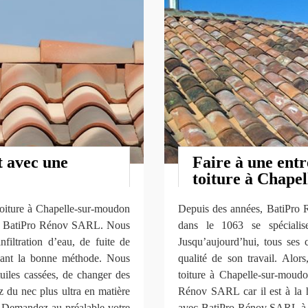
t avec une
Faire à une entr
toiture à Chape
toiture à Chapelle-sur-moudon
Depuis des années, BatiPro
rise BatiPro Rénov SARL. Nous
dans le 1063 se spécialis
filtration d’eau, de fuite de
Jusqu’aujourd’hui, tous ses c
iquant la bonne méthode. Nous
qualité de son travail. Alor
iles cassées, de changer des
toiture à Chapelle-sur-moud
tez du nec plus ultra en matière
Rénov SARL car il est à la h
 Demandez au préalable votre
avec BatiPro Rénov SARL à 