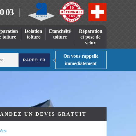
0 03
paration
Isolation
Etanchéité
Réparation
e toiture
toiture
toiture
et pose de
velux
On vous rappelle
immediatement
ANDEZ UN DEVIS GRATUIT
ées