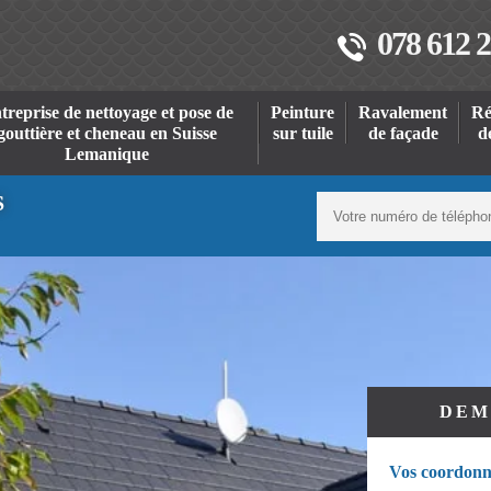
078 612 2
treprise de nettoyage et pose de
Peinture
Ravalement
Ré
gouttière et cheneau en Suisse
sur tuile
de façade
d
Lemanique
S
DEM
Vos coordonn