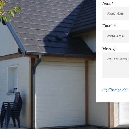
Nom *
Email *
Message
(*) Champs obli