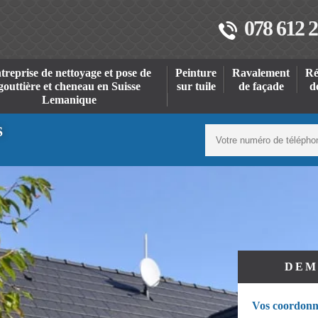
078 612 2
treprise de nettoyage et pose de
Peinture
Ravalement
Ré
gouttière et cheneau en Suisse
sur tuile
de façade
d
Lemanique
S
DEM
Vos coordonn