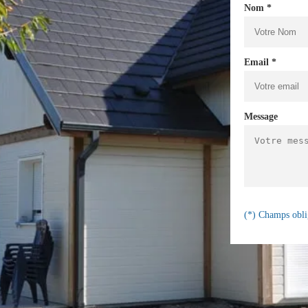
Nom *
Email *
Message
(*) Champs obli