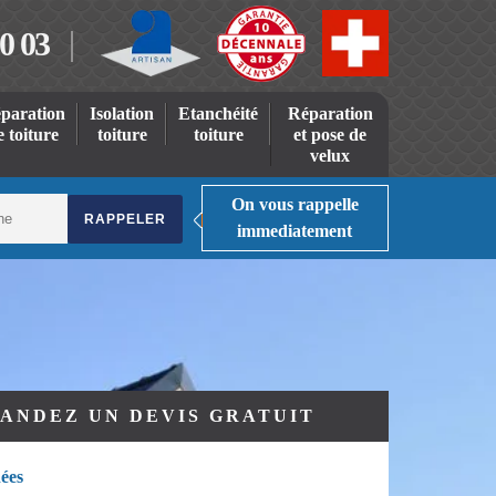
0 03
paration
Isolation
Etanchéité
Réparation
e toiture
toiture
toiture
et pose de
velux
On vous rappelle
immediatement
ANDEZ UN DEVIS GRATUIT
ées