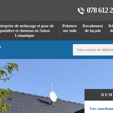
078 612 2
treprise de nettoyage et pose de
Peinture
Ravalement
Ré
gouttière et cheneau en Suisse
sur tuile
de façade
d
Lemanique
S
DEM
Vos coordonn