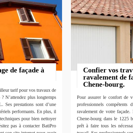
age de façade à
Confier vos trav
ravalement de fa
Chene-bourg.
lleur tarif pour vos travaux de
 ? N’attendez plus longtemps
Pour assurer le confort de v
 Ses prestations sont d’une
professionnels compétents d
riels performants. En plus, il
ravalement de votre façade.
 techniques pour bien nettoyer
Chene-bourg dans le 1225 bé
ésitez pas à contacter BatiPro
prêt à faire tous les nécessa
 son site internet pour avoir
travail. Ses professionnels son