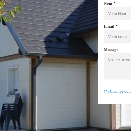
Nom *
Email *
Message
(*) Champs obli