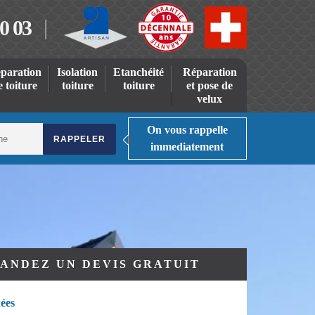
0 03
paration
Isolation
Etanchéité
Réparation
e toiture
toiture
toiture
et pose de
velux
On vous rappelle
immediatement
ANDEZ UN DEVIS GRATUIT
ées