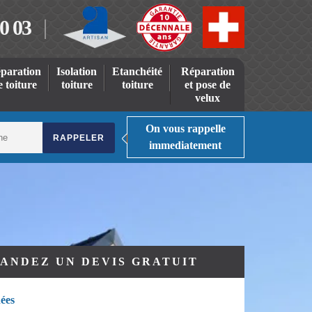
0 03
paration
Isolation
Etanchéité
Réparation
e toiture
toiture
toiture
et pose de
velux
On vous rappelle
immediatement
ANDEZ UN DEVIS GRATUIT
ées