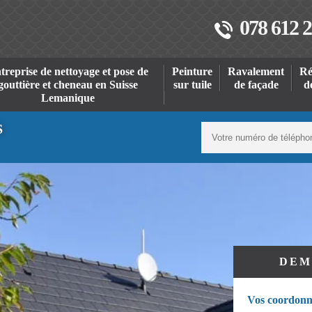
078 612 2
treprise de nettoyage et pose de
Peinture
Ravalement
Ré
gouttière et cheneau en Suisse
sur tuile
de façade
d
Lemanique
S
DEM
Vos coordonn