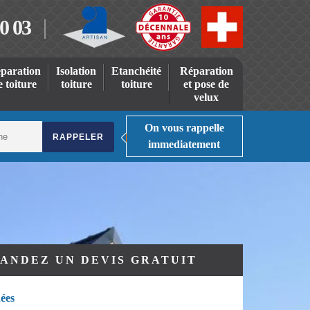
0 03
paration
Isolation
Etanchéité
Réparation
e toiture
toiture
toiture
et pose de
velux
On vous rappelle
immediatement
ANDEZ UN DEVIS GRATUIT
ées