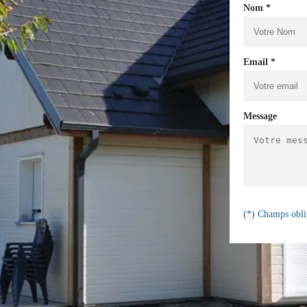
Nom *
Email *
Message
(*) Champs obli