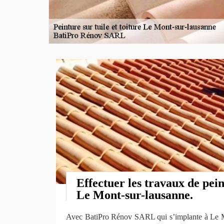
Effectuer les travaux de pein
Le Mont-sur-lausanne.
Avec BatiPro Rénov SARL qui s’implante à Le M