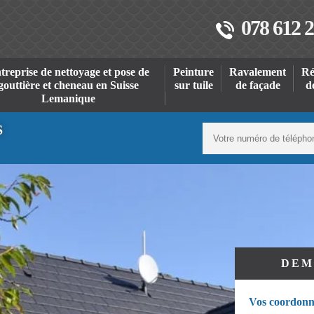
078 612 2
treprise de nettoyage et pose de
Peinture
Ravalement
Ré
gouttière et cheneau en Suisse
sur tuile
de façade
d
Lemanique
S
DEM
Vos coordonn