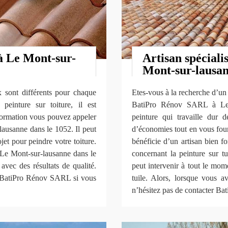
 à Le Mont-sur-
Artisan spécialis
Mont-sur-lausan
ix sont différents pour chaque
Etes-vous à la recherche d’un s
 peinture sur toiture, il est
BatiPro Rénov SARL à Le M
nformation vous pouvez appeler
peinture qui travaille dur 
ausanne dans le 1052. Il peut
d’économies tout en vous fourni
et pour peindre votre toiture.
bénéficie d’un artisan bien 
Le Mont-sur-lausanne dans le
concernant la peinture sur t
vec des résultats de qualité.
peut intervenir à tout le mom
r BatiPro Rénov SARL si vous
tuile. Alors, lorsque vous av
n’hésitez pas de contacter B