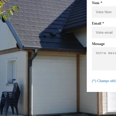
Nom *
Email *
Message
(*) Champs obli