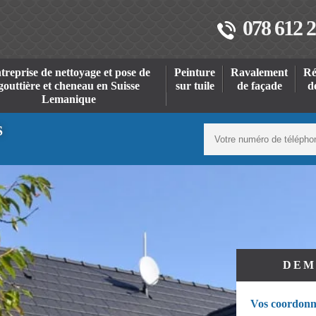
078 612 2
treprise de nettoyage et pose de
Peinture
Ravalement
Ré
gouttière et cheneau en Suisse
sur tuile
de façade
d
Lemanique
S
DEM
Vos coordonn