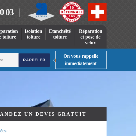
0 03
paration
Isolation
Etanchéité
Réparation
e toiture
toiture
toiture
et pose de
velux
On vous rappelle
immediatement
ANDEZ UN DEVIS GRATUIT
ées