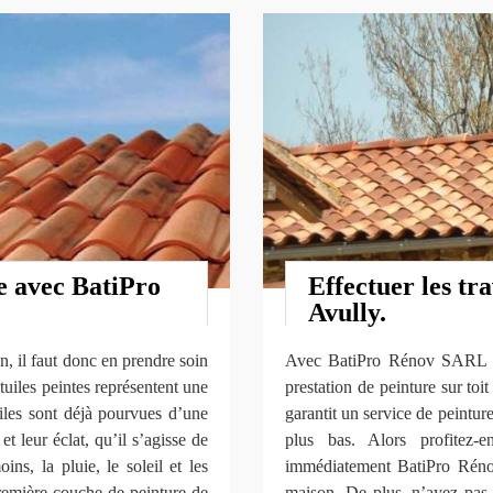
e avec BatiPro
Effectuer les tr
Avully.
n, il faut donc en prendre soin
Avec BatiPro Rénov SARL qu
s tuiles peintes représentent une
prestation de peinture sur t
iles sont déjà pourvues d’une
garantit un service de peintur
t leur éclat, qu’il s’agisse de
plus bas. Alors profitez-
ns, la pluie, le soleil et les
immédiatement BatiPro Réno
première couche de peinture de
maison. De plus, n’ayez pas 