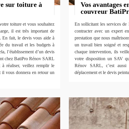
 sur toiture à
Vos avantages en 
couvreur BatiP
votre toiture et vous souhaitez
En sollicitant les services 
rge, il est très important de
contracter avec un expert en
En fait, le devis vous aide à
prestation que nous maîtrisons
rée du travail et les budgets à
un travail bien soigné et res
ela, l’établissement d’un devis
chaque intervention, ils veil
gement chez BatiPro Rénov SARL
votre disposition un SAV q
 réaliser, veillez remplir le
Rénov SARL, c’est aussi d
t il vous donnera en retour un
déplacement et le devis peintur