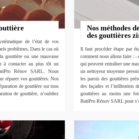
outtière
Nos méthodes de 
des gouttières z
systématique de l’état de vos
uels problèmes. Dans le cas où
Il faut procéder étape par ét
 la gouttière ou une mauvaise
comment nous allons faire : - e
ez à contacter au plus tôt un
qui peuvent entraîner une mau
e BatiPro Rénov SARL. Nous
un nettoyeur moyenne pression
ur réparer vos gouttières. Nos
les parois des gouttières pré
éparation de gouttière sur tous
des façades et l’infiltration
ration de gouttière, n’oubliez
gouttières au moins une fois
BatiPro Rénov SARL pour s’e