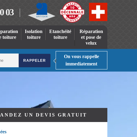
0 03
paration
Isolation
Etanchéité
Réparation
e toiture
toiture
toiture
et pose de
velux
On vous rappelle
immediatement
ANDEZ UN DEVIS GRATUIT
ées