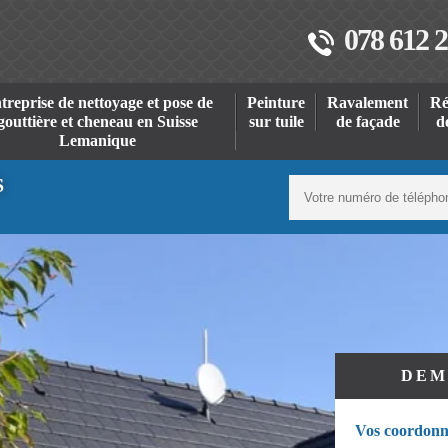
078 612 2
treprise de nettoyage et pose de
Peinture
Ravalement
Ré
gouttière et cheneau en Suisse
sur tuile
de façade
d
Lemanique
S
DEM
Vos coordonn