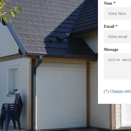
Nom *
Email *
Message
(*) Champs obli