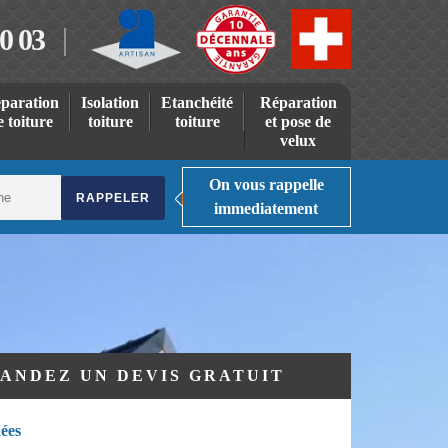
0 03
paration
Isolation
Etanchéité
Réparation
e toiture
toiture
toiture
et pose de
velux
On vous rappelle
immediatement
ANDEZ UN DEVIS GRATUIT
ées