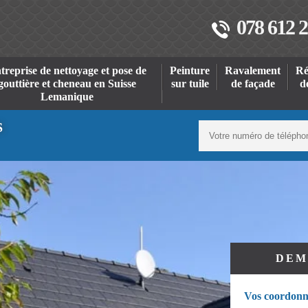
078 612 2
treprise de nettoyage et pose de
Peinture
Ravalement
Ré
gouttière et cheneau en Suisse
sur tuile
de façade
d
Lemanique
S
DEM
Vos coordonn