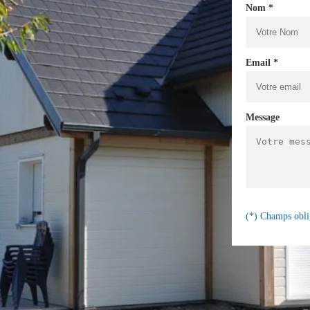
Nom *
Email *
Message
(*) Champs obli