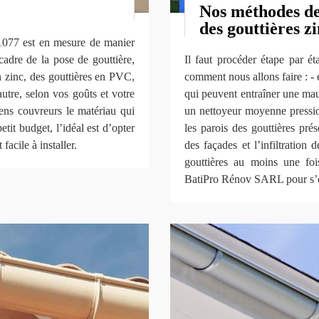
Nos méthodes de 
des gouttières z
1077 est en mesure de manier
cadre de la pose de gouttière,
Il faut procéder étape par ét
 zinc, des gouttières en PVC,
comment nous allons faire : - e
autre, selon vos goûts et votre
qui peuvent entraîner une mau
ens couvreurs le matériau qui
un nettoyeur moyenne pression
etit budget, l’idéal est d’opter
les parois des gouttières pré
facile à installer.
des façades et l’infiltration
gouttières au moins une fois
BatiPro Rénov SARL pour s’e