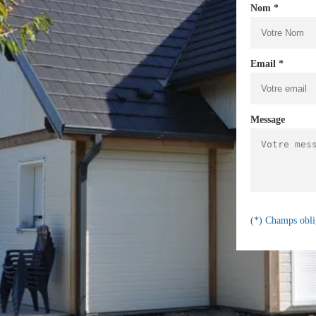
Nom *
Email *
Message
(*) Champs obli