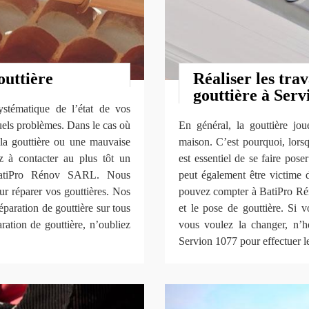
outtière
Réaliser les tra
gouttière à Serv
systématique de l’état de vos
uels problèmes. Dans le cas où
En général, la gouttière jo
 la gouttière ou une mauvaise
maison. C’est pourquoi, lorsq
ez à contacter au plus tôt un
est essentiel de se faire pose
e BatiPro Rénov SARL. Nous
peut également être victime d
ur réparer vos gouttières. Nos
pouvez compter à BatiPro Ré
éparation de gouttière sur tous
et le pose de gouttière. Si 
ration de gouttière, n’oubliez
vous voulez la changer, n’
Servion 1077 pour effectuer le