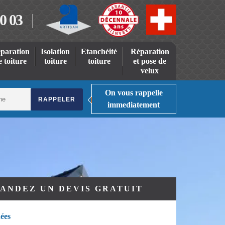
0 03
paration
Isolation
Etanchéité
Réparation
e toiture
toiture
toiture
et pose de
velux
On vous rappelle
immediatement
ANDEZ UN DEVIS GRATUIT
ées