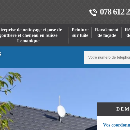
078 612 2
treprise de nettoyage et pose de
Peinture
Ravalement
Ré
gouttière et cheneau en Suisse
sur tuile
de façade
d
Lemanique
S
DEM
Vos coordonn