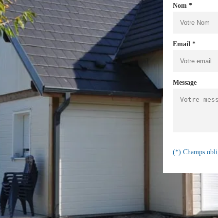
Nom *
Email *
Message
(*) Champs obli