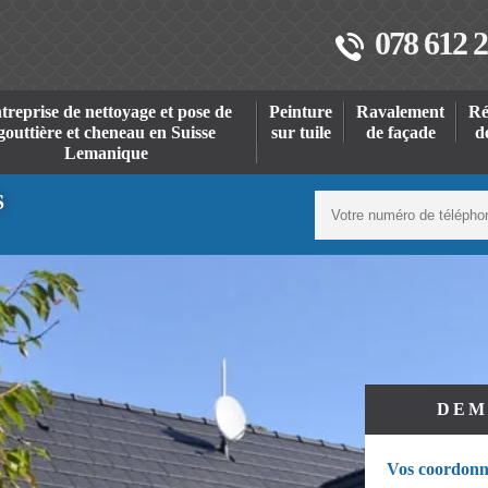
078 612 2
treprise de nettoyage et pose de
Peinture
Ravalement
Ré
gouttière et cheneau en Suisse
sur tuile
de façade
d
Lemanique
S
DEM
Vos coordonn