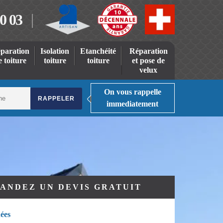
0 03
paration
Isolation
Etanchéité
Réparation
e toiture
toiture
toiture
et pose de
velux
On vous rappelle
immediatement
ANDEZ UN DEVIS GRATUIT
ées