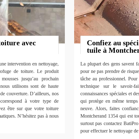
toiture avec
Confiez au spéci
tuile à Montche
une intervention en nettoyage,
La plupart des gens savent fa
rofuge de toiture. Le produit
pour ne pas prendre de risque 
s mousses jusqu’au prochain
tâche au professionnel. Pou
 nous utilisons sont de haute
technique sur le savoir-f
de couverture. D’ailleurs, nos
connaissances spéciales et de
 correspond à votre type de
qui protège en même temps l’
ez être sur que votre toiture
neuve. Alors, faites confia
matiques. N’hésitez pas à nous
Montcherand 1354 qui est tou
surtout pas contactez BatiP
pour effectuer le nettoyage de 