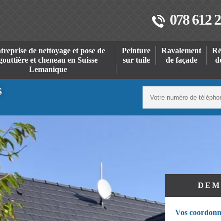
078 612 2
treprise de nettoyage et pose de
Peinture
Ravalement
Ré
gouttière et cheneau en Suisse
sur tuile
de façade
d
Lemanique
S
DEM
Vos coordonn