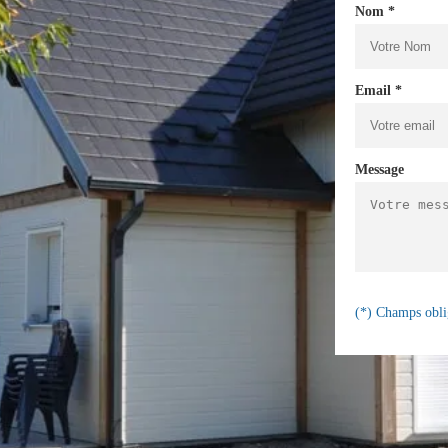
Nom *
Email *
Message
(*) Champs obli