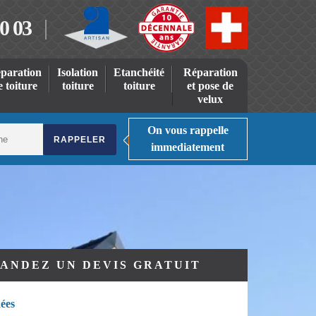
0 03
paration
Isolation
Etanchéité
Réparation
e toiture
toiture
toiture
et pose de
velux
On vous rappelle
immediatement
ANDEZ UN DEVIS GRATUIT
ées