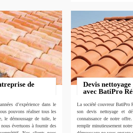
treprise de
Devis nettoyage 
avec BatiPro R
 années d’expérience dans le
La société couvreur BatiPro 
ous pouvons réaliser tous les
son devis nettoyage et dé
re, le démoussage de tuile, le
connaissance de notre offre.
s nous évertuons à fournir des
remplir minutieusement notre 
compétitif. Nos clients nous
démoussage ne vous engage en 