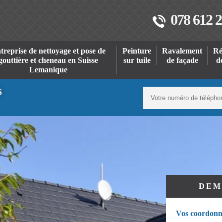
078 612 2
treprise de nettoyage et pose de
Peinture
Ravalement
Ré
gouttière et cheneau en Suisse
sur tuile
de façade
d
Lemanique
S
DEM
Vos coordonn