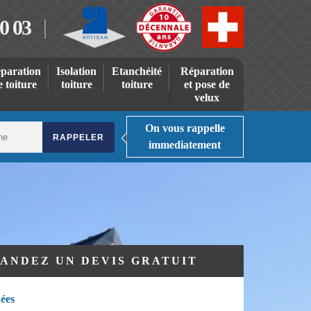
0 03
paration
Isolation
Etanchéité
Réparation
e toiture
toiture
toiture
et pose de
velux
On vous rappelle
immediatement
ANDEZ UN DEVIS GRATUIT
ées