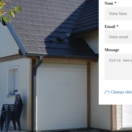
Nom *
Email *
Message
(*) Champs obli