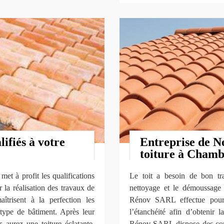
ifiés à votre
Entreprise de N
toiture à Chamb
t à profit les qualifications
Le toit a besoin de bon tra
 la réalisation des travaux de
nettoyage et le démoussage f
îtrisent à la perfection les
Rénov SARL effectue pour b
 type de bâtiment. Après leur
l’étanchéité afin d’obtenir 
aurez une toiture éclatante,
Rénov SARL dispose des conn