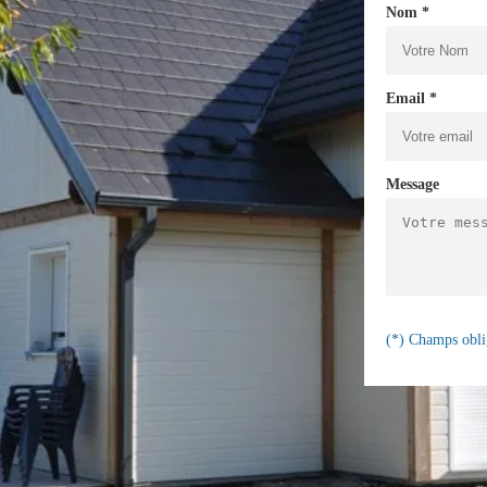
Nom *
Email *
Message
(*) Champs obli