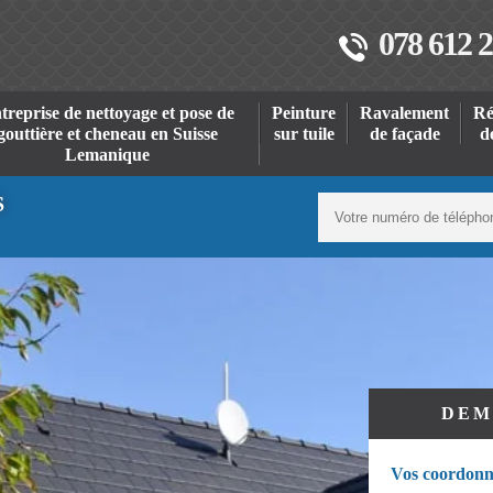
078 612 2
treprise de nettoyage et pose de
Peinture
Ravalement
Ré
gouttière et cheneau en Suisse
sur tuile
de façade
d
Lemanique
S
DEM
Vos coordonn