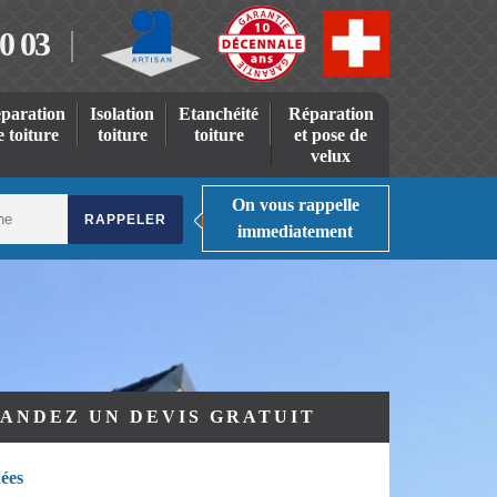
0 03
paration
Isolation
Etanchéité
Réparation
e toiture
toiture
toiture
et pose de
velux
On vous rappelle
immediatement
ANDEZ UN DEVIS GRATUIT
ées