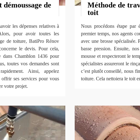
et démoussage de
Méthode de trav
toit
savoir les dépenses relatives à
Nous procédons étape par ét
lors, pour avoir toutes les
premier temps, nos agents co
ge de toiture, BatiPro Rénov
avec une brosse spécialisée. P
oncerne le devis. Pour cela,
basse pression. Ensuite, nos
e dans Chamblon 1436 pour
mousse et respecteront le temp
plus, toutes vos demandes sont
spécialistes assureront le ri
rapidement. Ainsi, appelez
c’est plutôt conseillé, nous f
ffrir ses services pour vous
toiture. Cela nettoiera le toit
r votre projet.