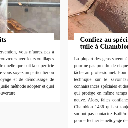
its
Confiez au spéci
tuile à Chamblo
ervention, vous n’aurez pas à
couvreurs avec leurs outillages
La plupart des gens savent fa
le quelle que soit la superficie
pour ne pas prendre de risque 
ue vous soyez un particulier ou
tâche au professionnel. Pou
ettoyage et de démoussage de
technique sur le savoir-f
quelle méthode adopter et quel
connaissances spéciales et de
ouverture.
qui protège en même temps l’
neuve. Alors, faites confia
Chamblon 1436 qui est toujo
surtout pas contactez BatiP
pour effectuer le nettoyage de 