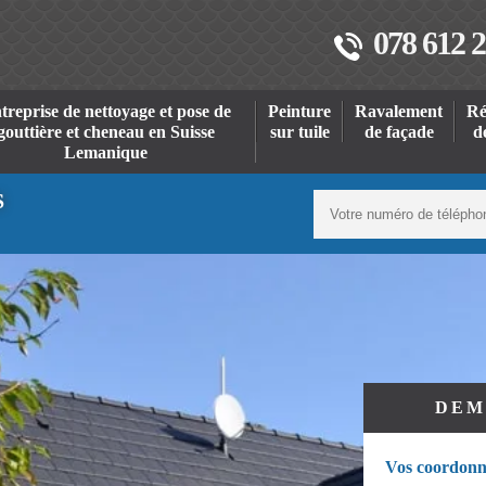
078 612 2
treprise de nettoyage et pose de
Peinture
Ravalement
Ré
gouttière et cheneau en Suisse
sur tuile
de façade
d
Lemanique
S
DEM
Vos coordonn