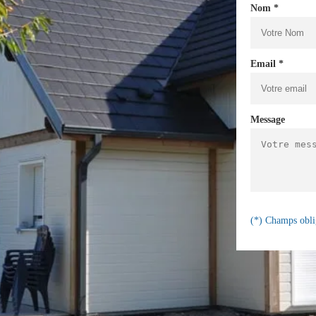
Nom *
Email *
Message
(*) Champs obli