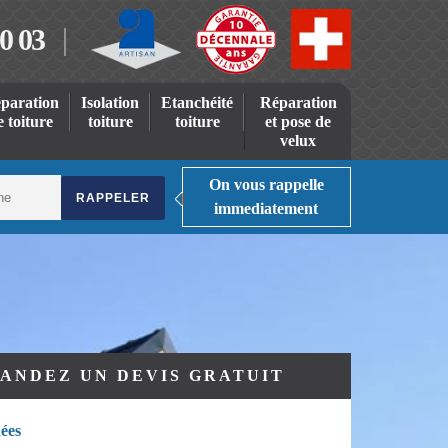
0 03
paration
Isolation
Etanchéité
Réparation
e toiture
toiture
toiture
et pose de
velux
On vous rappelle
immediatement
ANDEZ UN DEVIS GRATUIT
ées