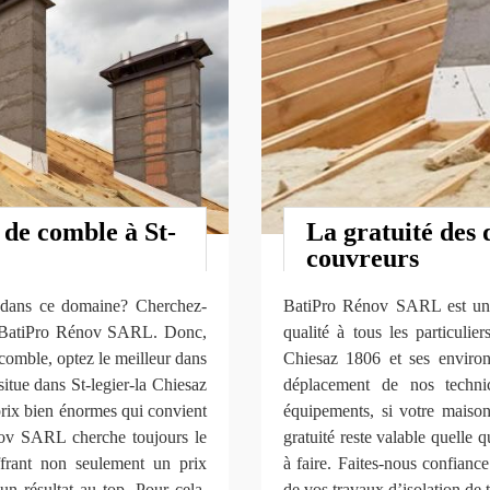
n de comble à St-
La gratuité des
couvreurs
s dans ce domaine? Cherchez-
BatiPro Rénov SARL est une 
ec BatiPro Rénov SARL. Donc,
qualité à tous les particulier
 comble, optez le meilleur dans
Chiesaz 1806 et ses environ
tue dans St-legier-la Chiesaz
déplacement de nos technic
prix bien énormes qui convient
équipements, si votre maison
nov SARL cherche toujours le
gratuité reste valable quelle q
offrant non seulement un prix
à faire. Faites-nous confianc
n résultat au top. Pour cela,
de vos travaux d’isolation de t