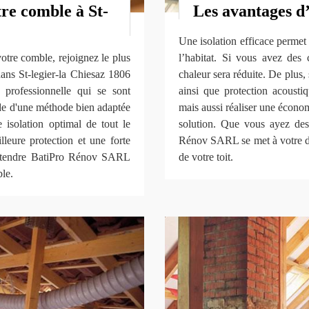
tre comble à St-
Les avantages d’
Une isolation efficace permet
votre comble, rejoignez le plus
l’habitat. Si vous avez des 
ans St-legier-la Chiesaz 1806
chaleur sera réduite. De plus,
s professionnelle qui se sont
ainsi que protection acousti
ide d'une méthode bien adaptée
mais aussi réaliser une économi
e isolation optimal de tout le
solution. Que vous ayez des
eure protection et une forte
Rénov SARL se met à votre dis
 attendre BatiPro Rénov SARL
de votre toit.
ble.