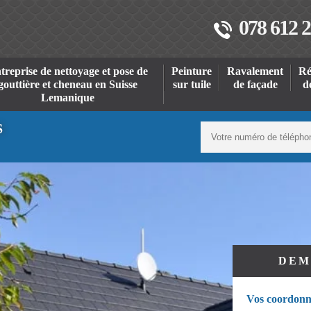
078 612 2
treprise de nettoyage et pose de
Peinture
Ravalement
Ré
gouttière et cheneau en Suisse
sur tuile
de façade
d
Lemanique
S
DEM
Vos coordonn