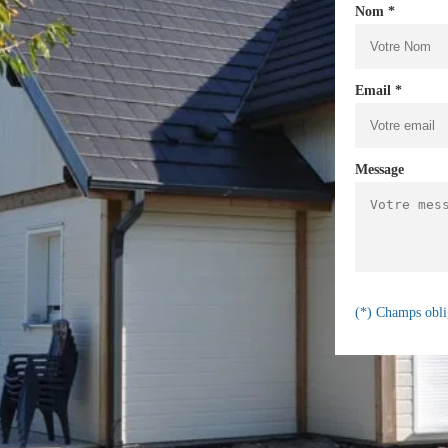
Nom *
Email *
Message
(*) Champs obli