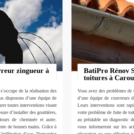
reur zingueur à
BatiPro Rénov S
toitures à Caro
’occupe de la réalisation des
Vous avez des problèmes de t
ous disposons d’une équipe de
d’une équipe de couvreurs d
rer toutes interventions visant
Leurs interventions sont rapi
sure d’installer des gouttières,
votre problème de fuite de toit
tours de cheminée et autre.
au préalable un diagnostic de
 entre de bonnes mains. Grâce à
vous informeront sur les act
d’infiltration d’eau. Demandez
réparation ou une réfection pa