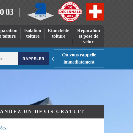
0 03
paration
Isolation
Etanchéité
Réparation
e toiture
toiture
toiture
et pose de
velux
On vous rappelle
immediatement
ANDEZ UN DEVIS GRATUIT
ées