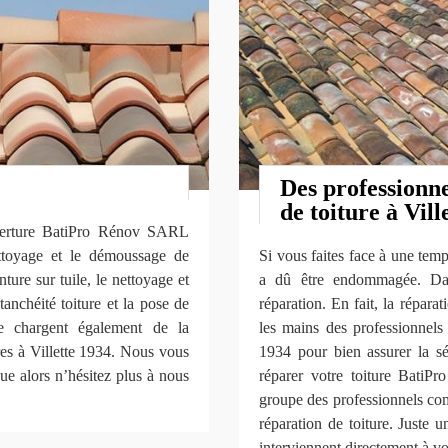
Des professionne
de toiture à Ville
ouverture BatiPro Rénov SARL
ettoyage et le démoussage de
Si vous faites face à une temp
nture sur tuile, le nettoyage et
a dû être endommagée. Dan
étanchéité toiture et la pose de
réparation. En fait, la réparat
se chargent également de la
les mains des professionne
res à Villette 1934. Nous vous
1934 pour bien assurer la sé
ue alors n’hésitez plus à nous
réparer votre toiture BatiP
groupe des professionnels co
réparation de toiture. Juste 
interviennent directement à vo