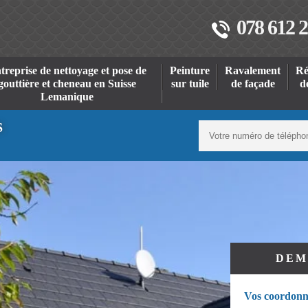
078 612 2
treprise de nettoyage et pose de
Peinture
Ravalement
Ré
gouttière et cheneau en Suisse
sur tuile
de façade
d
Lemanique
S
DEM
Vos coordonn