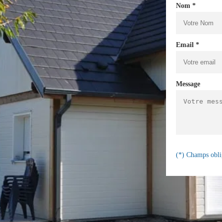
Nom *
Email *
Message
(*) Champs obli