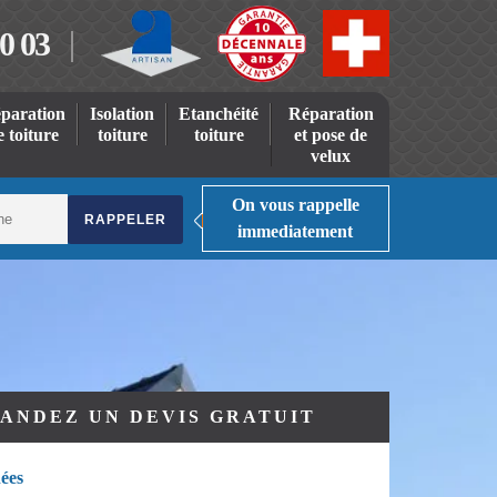
0 03
paration
Isolation
Etanchéité
Réparation
e toiture
toiture
toiture
et pose de
velux
On vous rappelle
immediatement
ANDEZ UN DEVIS GRATUIT
ées