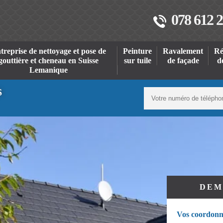
078 612 2
treprise de nettoyage et pose de
Peinture
Ravalement
Ré
gouttière et cheneau en Suisse
sur tuile
de façade
d
Lemanique
S
DEM
Vos coordonn