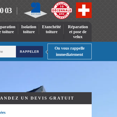
0 03
paration
Isolation
Etanchéité
Réparation
e toiture
toiture
toiture
et pose de
velux
On vous rappelle
immediatement
ANDEZ UN DEVIS GRATUIT
ées