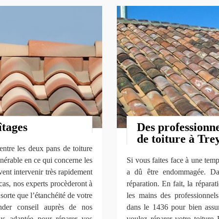
îtages
Des professionne
de toiture à Tre
entre les deux pans de toiture
lnérable en ce qui concerne les
Si vous faites face à une temp
vent intervenir très rapidement
a dû être endommagée. Dan
cas, nos experts procèderont à
réparation. En fait, la réparat
sorte que l’étanchéité de votre
les mains des professionn
ander conseil auprès de nos
dans le 1436 pour bien assure
lus adaptée pour réparer vos
voulez réparer votre toiture