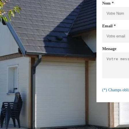
Nom *
Email *
Message
(*) Champs obli