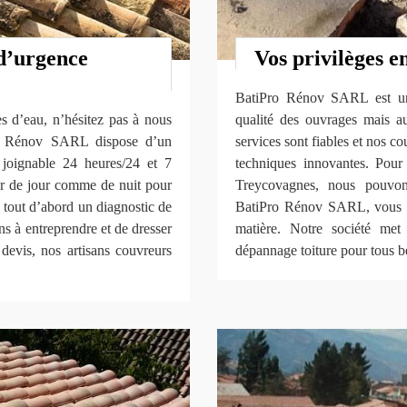
d’urgence
Vos privilèges e
BatiPro Rénov SARL est une
es d’eau, n’hésitez pas à nous
qualité des ouvrages mais aus
Pro Rénov SARL dispose d’un
services sont fiables et nos 
t joignable 24 heures/24 et 7
techniques innovantes. Pour 
nir de jour comme de nuit pour
Treycovagnes, nous pouvons
 tout d’abord un diagnostic de
BatiPro Rénov SARL, vous ête
ons à entreprendre et de dresser
matière. Notre société met
 devis, nos artisans couvreurs
dépannage toiture pour tous be