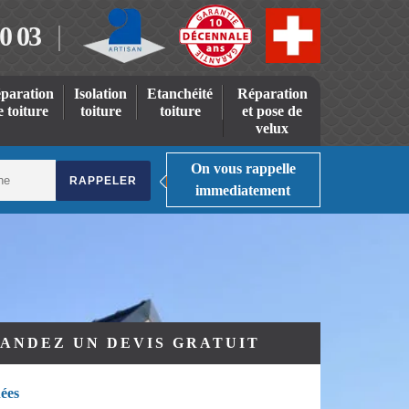
0 03
paration
Isolation
Etanchéité
Réparation
e toiture
toiture
toiture
et pose de
velux
On vous rappelle
immediatement
ANDEZ UN DEVIS GRATUIT
ées