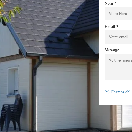
Nom *
Email *
Message
(*) Champs obli