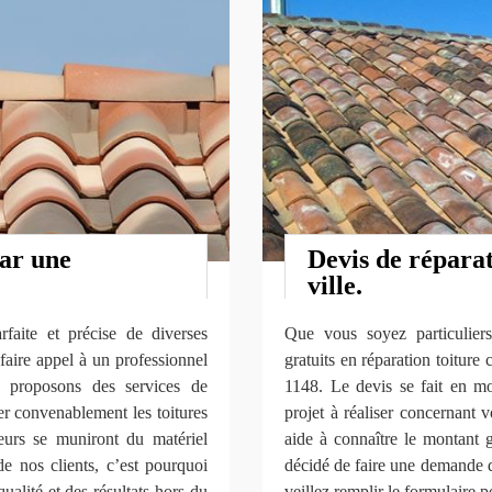
par une
Devis de réparat
ville.
faite et précise de diverses
Que vous soyez particuliers,
 faire appel à un professionnel
gratuits en réparation toitur
s proposons des services de
1148. Le devis se fait en 
rer convenablement les toitures
projet à réaliser concernant vo
eurs se muniront du matériel
aide à connaître le montant 
de nos clients, c’est pourquoi
décidé de faire une demande d
ualité et des résultats hors du
veillez remplir le formulaire