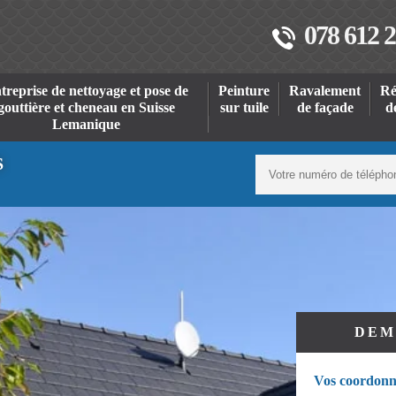
078 612 2
treprise de nettoyage et pose de
Peinture
Ravalement
Ré
gouttière et cheneau en Suisse
sur tuile
de façade
d
Lemanique
S
DEM
Vos coordonn