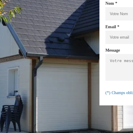
Nom *
Email *
Message
(*) Champs obli