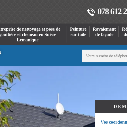
078 612 2
treprise de nettoyage et pose de
Peinture
Ravalement
Ré
gouttière et cheneau en Suisse
sur tuile
de façade
d
Lemanique
S
DEM
Vos coordonn