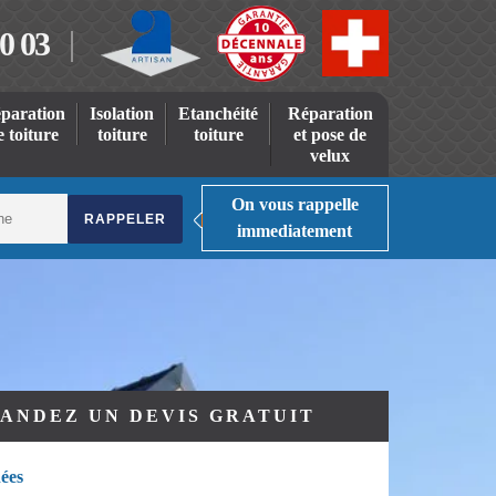
0 03
paration
Isolation
Etanchéité
Réparation
e toiture
toiture
toiture
et pose de
velux
On vous rappelle
immediatement
ANDEZ UN DEVIS GRATUIT
ées