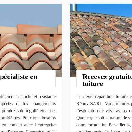
écialiste en
Recevez gratuit
toiture
lètement étanche et résistante
Le devis réparation toiture e
mpéries et les changements
Rénov SARL. Vous n’aurez pas
 preniez soin régulièrement et
l’estimation de vos travaux de
s problèmes. Pour tous besoins
Quelle que soit la nature de vo
 en contact avec l’entreprise
court formulaire. Par ailleurs
’assurer l’entretien et la
un diagnostic de l’état de v