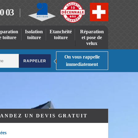
0 03
paration
Isolation
Etanchéité
Réparation
e toiture
toiture
toiture
et pose de
velux
On vous rappelle
immediatement
ANDEZ UN DEVIS GRATUIT
ées