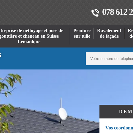
078 612 2
treprise de nettoyage et pose de
Peinture
Ravalement
Ré
gouttière et cheneau en Suisse
sur tuile
de façade
d
Lemanique
S
DEM
Vos coordonn