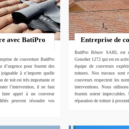
re avec BatiPro
Entreprise de c
BatiPro Rénov SARL est une
treprise de couverture BatiPro
Genolier 1272 qui est en acti
 d’urgence pour fournir des
équipe de couvreurs expéri
t joignable à n’importe quelle
toitures. Nos travaux sont r
 de toit est très importante et
couvreurs respectent les norm
ter l’intervention, il ne faut
interventions. Nous utilison
t faire appel à un couvreur
fournis soient impeccables. 
lifiés peuvent résoudre vos
réparation de toiture à proxim