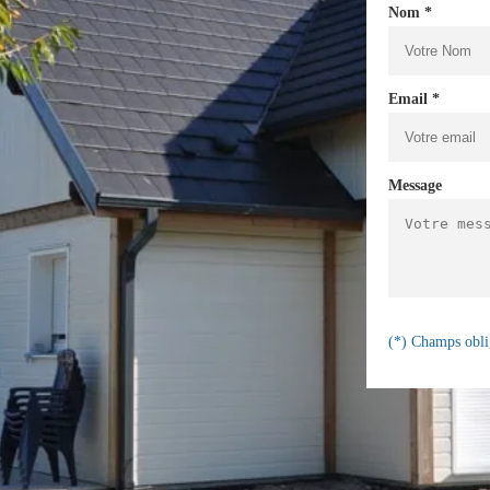
Nom *
Email *
Message
(*) Champs obli