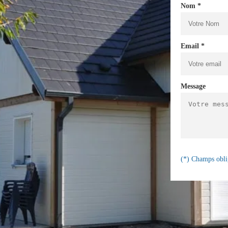
Nom *
Email *
Message
(*) Champs obli