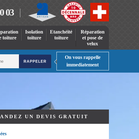
0 03
paration
Isolation
Etanchéité
Réparation
e toiture
toiture
toiture
et pose de
velux
On vous rappelle
immediatement
ANDEZ UN DEVIS GRATUIT
ées