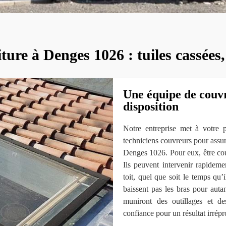
ture à Denges 1026 : tuiles cassées,
Une équipe de couvr
disposition
Notre entreprise met à votre p
techniciens couvreurs pour assure
Denges 1026. Pour eux, être couv
Ils peuvent intervenir rapidem
toit, quel que soit le temps qu’i
baissent pas les bras pour auta
muniront des outillages et d
confiance pour un résultat irrép