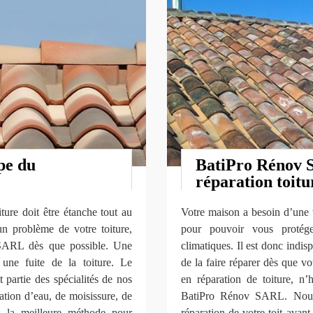
pe du
BatiPro Rénov S
réparation toitu
ture doit être étanche tout au
Votre maison a besoin d’une t
un problème de votre toiture,
pour pouvoir vous protége
 SARL dès que possible. Une
climatiques. Il est donc indi
 une fuite de la toiture. Le
de la faire réparer dès que v
 partie des spécialités de nos
en réparation de toiture, n’
tration d’eau, de moisissure, de
BatiPro Rénov SARL. Nous 
s la meilleure méthode pour
réparation de votre toit avan