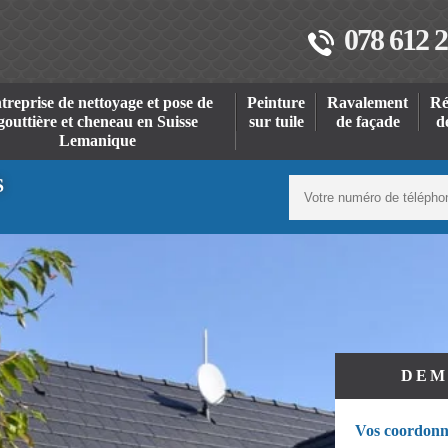
078 612 2
treprise de nettoyage et pose de
Peinture
Ravalement
Ré
gouttière et cheneau en Suisse
sur tuile
de façade
d
Lemanique
S
DEM
Vos coordonn