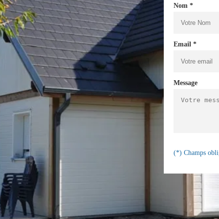
Nom *
Email *
Message
(*) Champs obli