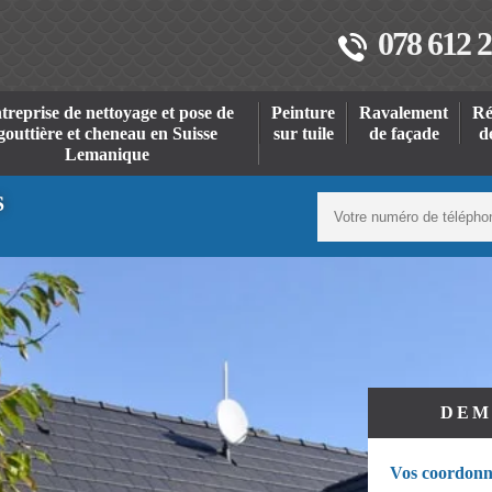
078 612 2
treprise de nettoyage et pose de
Peinture
Ravalement
Ré
gouttière et cheneau en Suisse
sur tuile
de façade
d
Lemanique
S
DEM
Vos coordonn