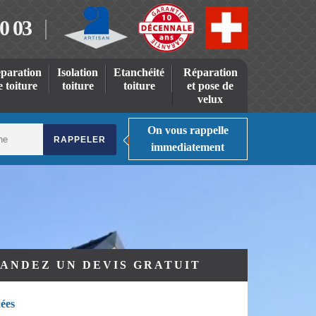
0 03
paration
Isolation
Etanchéité
Réparation
e toiture
toiture
toiture
et pose de
velux
On vous rappelle
immediatement
ANDEZ UN DEVIS GRATUIT
ées