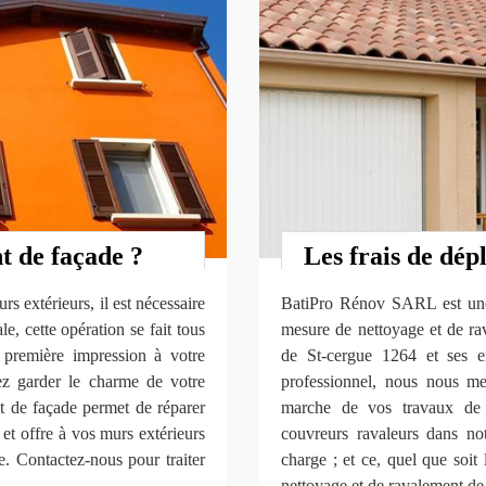
t de façade ?
Les frais de dép
s extérieurs, il est nécessaire
BatiPro Rénov SARL est une s
e, cette opération se fait tous
mesure de nettoyage et de rav
première impression à votre
de St-cergue 1264 et ses e
lez garder le charme de votre
professionnel, nous nous me
t de façade permet de réparer
marche de vos travaux de 
et offre à vos murs extérieurs
couvreurs ravaleurs dans not
e. Contactez-nous pour traiter
charge ; et ce, quel que soit
nettoyage et de ravalement de 