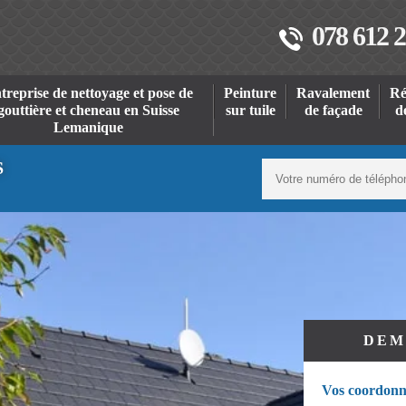
078 612 2
treprise de nettoyage et pose de
Peinture
Ravalement
Ré
gouttière et cheneau en Suisse
sur tuile
de façade
d
Lemanique
S
DEM
Vos coordonn