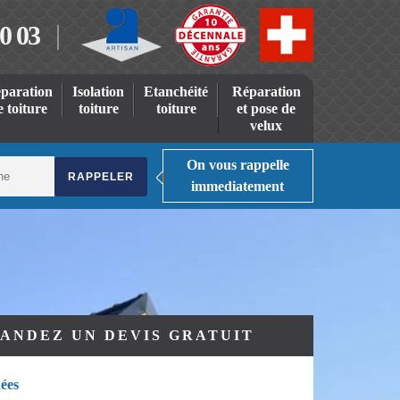
0 03
paration
Isolation
Etanchéité
Réparation
e toiture
toiture
toiture
et pose de
velux
On vous rappelle
immediatement
ANDEZ UN DEVIS GRATUIT
ées