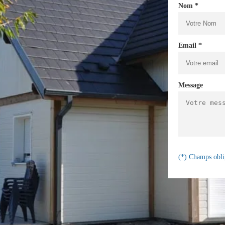
Nom *
Email *
Message
(*) Champs obli