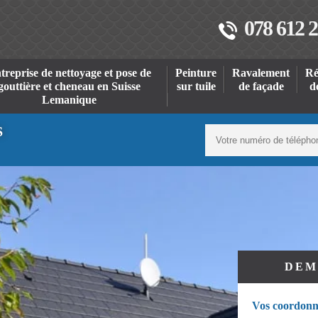
078 612 2
treprise de nettoyage et pose de
Peinture
Ravalement
Ré
gouttière et cheneau en Suisse
sur tuile
de façade
d
Lemanique
S
DEM
Vos coordonn