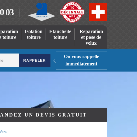
0 03
paration
Isolation
Etanchéité
Réparation
e toiture
toiture
toiture
et pose de
velux
On vous rappelle
immediatement
ANDEZ UN DEVIS GRATUIT
ées