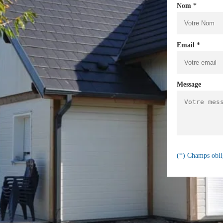
Nom *
Email *
Message
(*) Champs obli