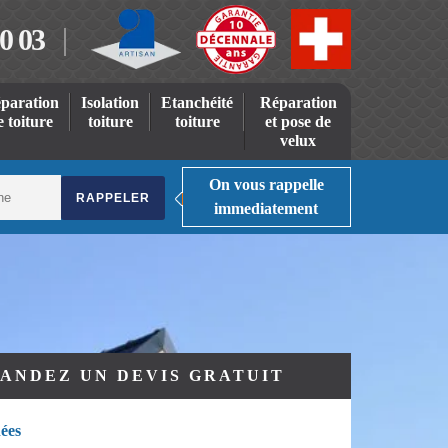
0 03
paration
Isolation
Etanchéité
Réparation
e toiture
toiture
toiture
et pose de
velux
On vous rappelle
immediatement
ANDEZ UN DEVIS GRATUIT
ées