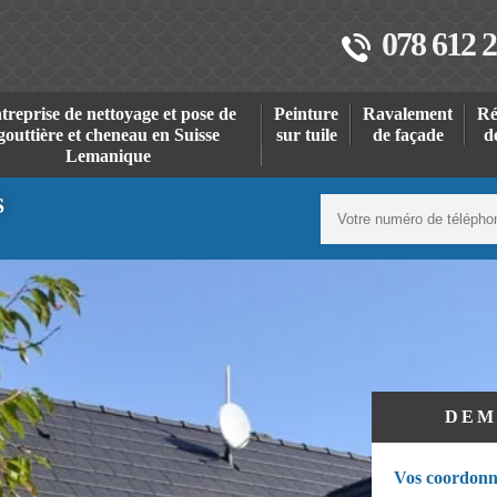
078 612 2
treprise de nettoyage et pose de
Peinture
Ravalement
Ré
gouttière et cheneau en Suisse
sur tuile
de façade
d
Lemanique
S
DEM
Vos coordonn