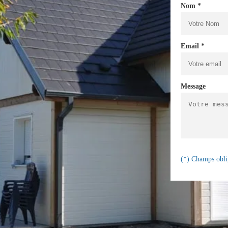
Nom *
Email *
Message
(*) Champs obli