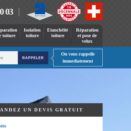
0 03
paration
Isolation
Etanchéité
Réparation
e toiture
toiture
toiture
et pose de
velux
On vous rappelle
immediatement
ANDEZ UN DEVIS GRATUIT
ées