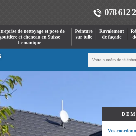
078 612 2
treprise de nettoyage et pose de
Peinture
Ravalement
Ré
gouttière et cheneau en Suisse
sur tuile
de façade
d
Lemanique
S
DEM
Vos coordonn