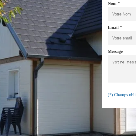
Nom *
Email *
Message
(*) Champs obli