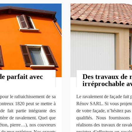
e parfait avec
Des travaux de 
irréprochable 
pour le rafraichissement de sa
Le ravalement de façade fait p
ontreux 1820 peut se mettre à
Rénov SARL. Si vous projetez 
de fait partie intégrante des
de votre façade, n’hésitez pas
tière de ravalement. Quel que
qualifiés. Nous fournissons
béton, pierre…), nos couvreurs
réalisons des travaux de raval
 de mur extérieur. Nos experts
projetez d’effectuer un raval