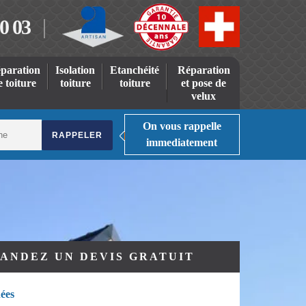
0 03
paration
Isolation
Etanchéité
Réparation
e toiture
toiture
toiture
et pose de
velux
On vous rappelle
immediatement
ANDEZ UN DEVIS GRATUIT
ées