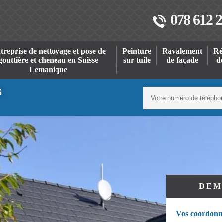
078 612 2
treprise de nettoyage et pose de
Peinture
Ravalement
Ré
gouttière et cheneau en Suisse
sur tuile
de façade
d
Lemanique
S
DEM
Vos coordonn