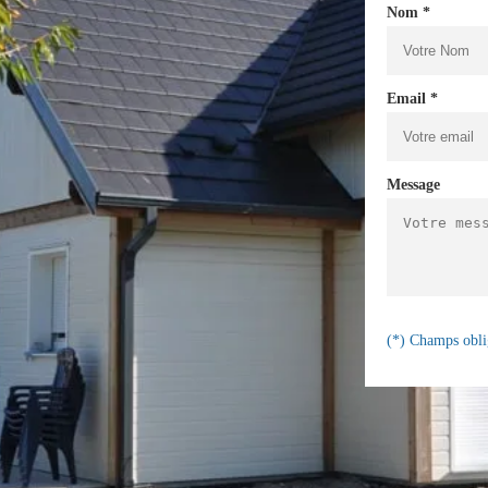
Nom *
Email *
Message
(*) Champs obli