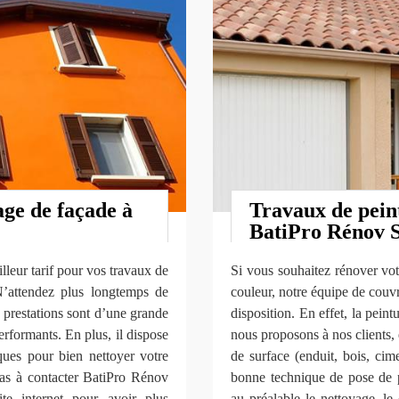
age de façade à
Travaux de peint
BatiPro Rénov
lleur tarif pour vos travaux de
Si vous souhaitez rénover vot
’attendez plus longtemps de
couleur, notre équipe de couv
prestations sont d’une grande
disposition. En effet, la peint
rformants. En plus, il dispose
nous proposons à nos clients,
iques pour bien nettoyer votre
de surface (enduit, bois, cim
 pas à contacter BatiPro Rénov
bonne technique de pose de p
e internet pour avoir plus
au préalable le nettoyage, le