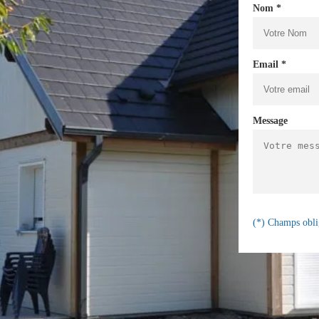
Nom *
Email *
Message
(*) Champs obli