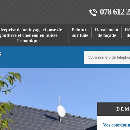
078 612 2
treprise de nettoyage et pose de
Peinture
Ravalement
Ré
gouttière et cheneau en Suisse
sur tuile
de façade
d
Lemanique
S
DEM
Vos coordonn