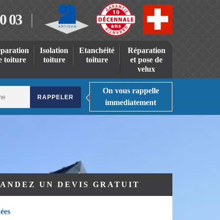
0 03
paration
Isolation
Etanchéité
Réparation
e toiture
toiture
toiture
et pose de
velux
On vous rappelle
immediatement
ANDEZ UN DEVIS GRATUIT
ées