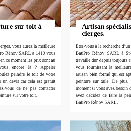
ture sur toit à
Artisan spécialis
cierges.
rges, vous aurez la meilleure
Etes-vous à la recherche d’un s
atiPro Rénov SARL à 1410 vous
BatiPro Rénov SARL à St-ci
t en ce moment les prix sont au
travaille dur depuis toujours 
z-vous encore là ? Appeler
vous fournissant la meilleure
ez peindre le toit de votre
artisan bien formé qui est a
un devis car cela est gratuit
peinture sur tuile. De plus, 
z-vous de ne pas contacter
moment si vous avez besoin d’
ture sur votre toit.
avez décidez de faire la pein
BatiPro Rénov SARL.