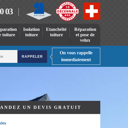
0 03
paration
Isolation
Etanchéité
Réparation
e toiture
toiture
toiture
et pose de
velux
On vous rappelle
immediatement
ANDEZ UN DEVIS GRATUIT
ées