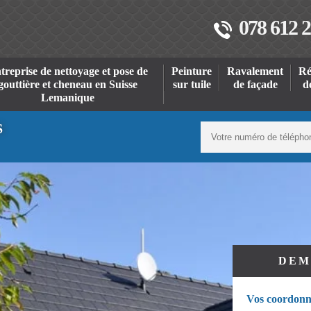
078 612 2
treprise de nettoyage et pose de
Peinture
Ravalement
Ré
gouttière et cheneau en Suisse
sur tuile
de façade
d
Lemanique
S
DEM
Vos coordonn