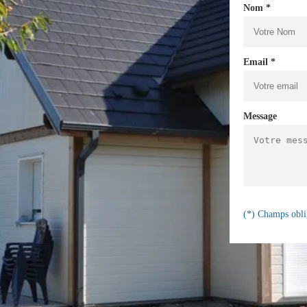
Nom *
Email *
Message
(*) Champs obli