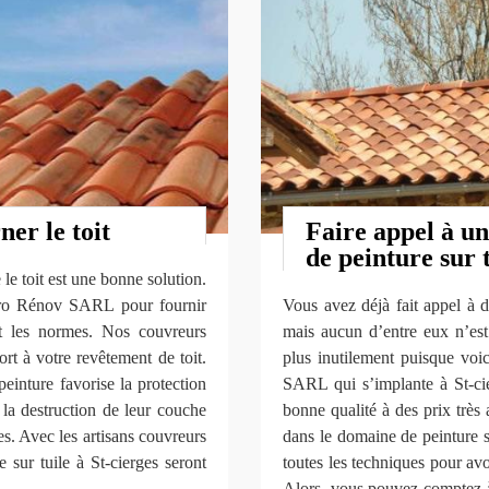
ner le toit
Faire appel à un
de peinture sur t
le toit est une bonne solution.
iPro Rénov SARL pour fournir
Vous avez déjà fait appel à d
ant les normes. Nos couvreurs
mais aucun d’entre eux n’est
ort à votre revêtement de toit.
plus inutilement puisque vo
peinture favorise la protection
SARL qui s’implante à St-ci
t la destruction de leur couche
bonne qualité à des prix très 
res. Avec les artisans couvreurs
dans le domaine de peinture su
sur tuile à St-cierges seront
toutes les techniques pour avo
Alors, vous pouvez comptez 