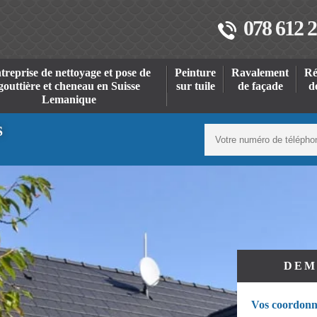
078 612 2
treprise de nettoyage et pose de
Peinture
Ravalement
Ré
gouttière et cheneau en Suisse
sur tuile
de façade
d
Lemanique
S
DEM
Vos coordonn