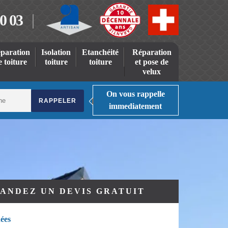
0 03
paration
Isolation
Etanchéité
Réparation
e toiture
toiture
toiture
et pose de
velux
On vous rappelle
immediatement
ANDEZ UN DEVIS GRATUIT
ées