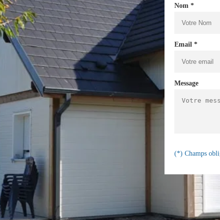
Nom *
Email *
Message
(*) Champs obli