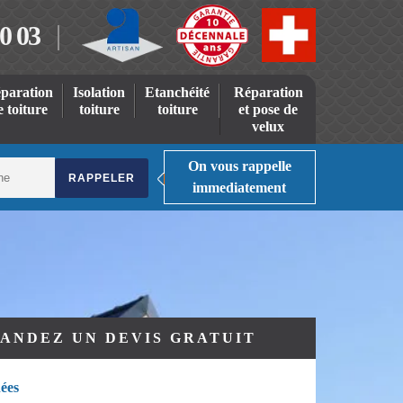
0 03
paration
Isolation
Etanchéité
Réparation
e toiture
toiture
toiture
et pose de
velux
On vous rappelle
immediatement
ANDEZ UN DEVIS GRATUIT
ées