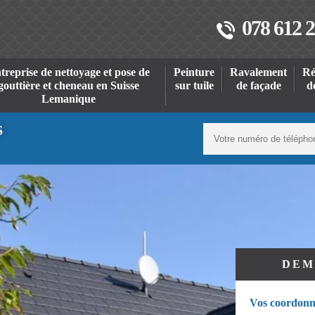
078 612 2
treprise de nettoyage et pose de
Peinture
Ravalement
Ré
gouttière et cheneau en Suisse
sur tuile
de façade
d
Lemanique
S
DEM
Vos coordonn