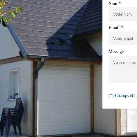
Nom *
Email *
Message
(*) Champs obli