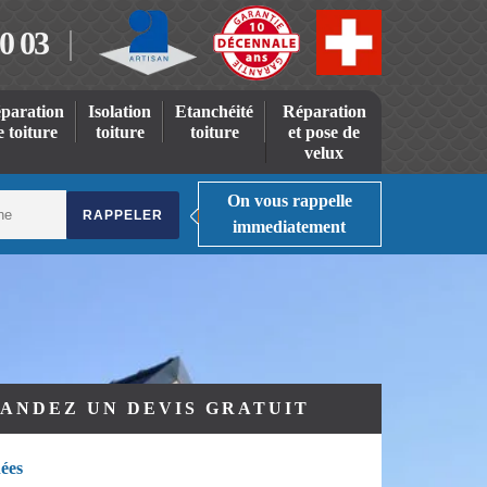
0 03
paration
Isolation
Etanchéité
Réparation
e toiture
toiture
toiture
et pose de
velux
On vous rappelle
immediatement
ANDEZ UN DEVIS GRATUIT
ées