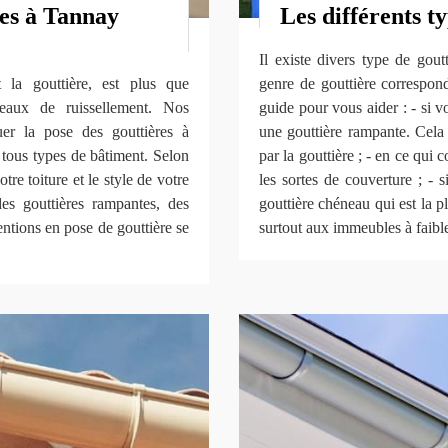
res à Tannay
Les différents t
Il existe divers type de gout
t la gouttière, est plus que
genre de gouttière correspond
eaux de ruissellement. Nos
guide pour vous aider : - si v
uer la pose des gouttières à
une gouttière rampante. Cela 
 tous types de bâtiment. Selon
par la gouttière ; - en ce qui 
re toiture et le style de votre
les sortes de couverture ; - 
es gouttières rampantes, des
gouttière chéneau qui est la p
ntions en pose de gouttière se
surtout aux immeubles à faibl