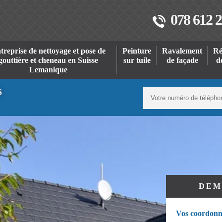
078 612 2
treprise de nettoyage et pose de
Peinture
Ravalement
Ré
gouttière et cheneau en Suisse
sur tuile
de façade
d
Lemanique
S
DEM
Vos coordonn