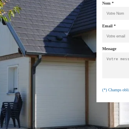
Nom *
Email *
Message
(*) Champs obli