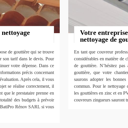
e nettoyage
Votre entreprise
nettoyage de gou
se de gouttière qui se trouve
En tant que couvreur professi
son tarif dans le devis. Pour
considérables en matière de c
iminuer votre dépense. Dans ce
de gouttière. N’hésitez pas 
informations précis concernant
gouttière, que votre chanti
 évaluation. Après cela, il vous
saurons adopter les bonnes 
jet se réalise correctement, il
commun. Pour le nettoyage de
t que le prestataire prenne en
les gouttières en zinc et en 
totalité des budgets à prévoir
couvreurs zingueurs sauront t
 de BatiPro Rénov SARL si vous