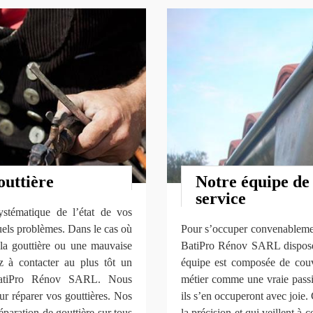
outtière
Notre équipe de
service
systématique de l’état de vos
uels problèmes. Dans le cas où
Pour s’occuper convenablement
 la gouttière ou une mauvaise
BatiPro Rénov SARL dispose d
ez à contacter au plus tôt un
équipe est composée de couv
e BatiPro Rénov SARL. Nous
métier comme une vraie passio
ur réparer vos gouttières. Nos
ils s’en occuperont avec joie. 
éparation de gouttière sur tous
la précision et qui veillent à c