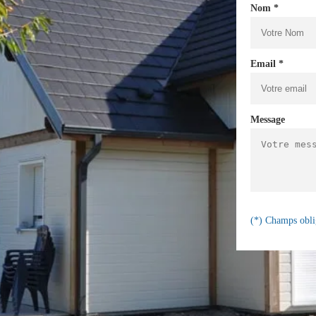
Nom *
Email *
Message
(*) Champs obli