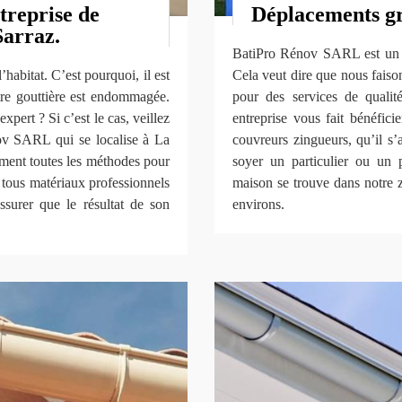
treprise de
Déplacements gr
Sarraz.
BatiPro Rénov SARL est un c
’habitat. C’est pourquoi, il est
Cela veut dire que nous faison
otre gouttière est endommagée.
pour des services de qualité
xpert ? Si c’est le cas, veillez
entreprise vous fait bénéfici
ov SARL qui se localise à La
couvreurs zingueurs, qu’il s’
ement toutes les méthodes pour
soyer un particulier ou un p
i tous matériaux professionnels
maison se trouve dans notre z
ssurer que le résultat de son
environs.