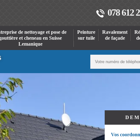
078 612 2
treprise de nettoyage et pose de
Peinture
Ravalement
Ré
gouttière et cheneau en Suisse
sur tuile
de façade
d
Lemanique
S
DEM
Vos coordonn