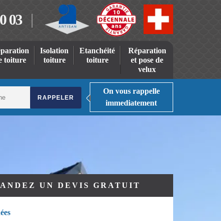
0 03
paration
Isolation
Etanchéité
Réparation
e toiture
toiture
toiture
et pose de
velux
On vous rappelle
immediatement
ANDEZ UN DEVIS GRATUIT
ées