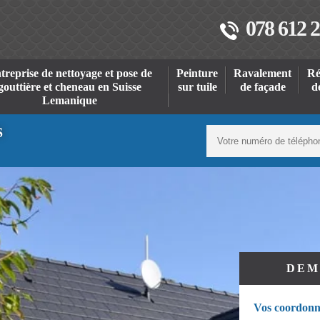
078 612 2
treprise de nettoyage et pose de
Peinture
Ravalement
Ré
gouttière et cheneau en Suisse
sur tuile
de façade
d
Lemanique
S
DEM
Vos coordonn