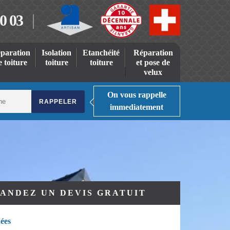
0 03
paration
Isolation
Etanchéité
Réparation
e toiture
toiture
toiture
et pose de
velux
On vous rappelle
immediatement
ANDEZ UN DEVIS GRATUIT
ées