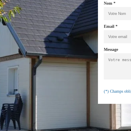
Nom *
Email *
Message
(*) Champs obli