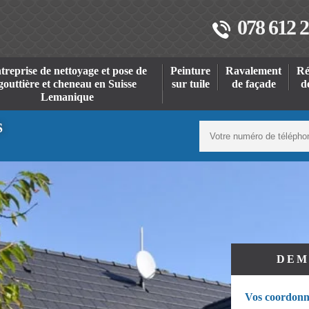
078 612 2
treprise de nettoyage et pose de
Peinture
Ravalement
Ré
gouttière et cheneau en Suisse
sur tuile
de façade
d
Lemanique
S
DEM
Vos coordonn