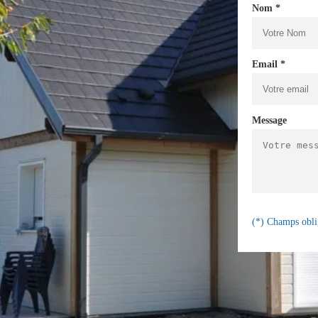
Nom *
Email *
Message
(*) Champs obli