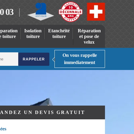
0 03
paration
Isolation
Etanchéité
Réparation
e toiture
toiture
toiture
et pose de
velux
On vous rappelle
immediatement
ANDEZ UN DEVIS GRATUIT
ées