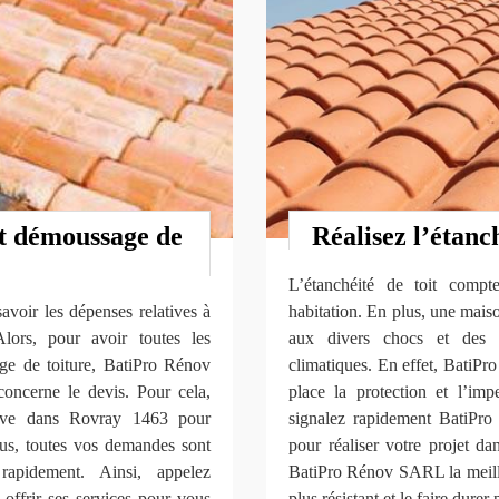
et démoussage de
Réalisez l’étanc
L’étanchéité de toit comp
savoir les dépenses relatives à
habitation. En plus, une maiso
lors, pour avoir toutes les
aux divers chocs et des 
ge de toiture, BatiPro Rénov
climatiques. En effet, BatiP
oncerne le devis. Pour cela,
place la protection et l’imp
ve dans Rovray 1463 pour
signalez rapidement BatiP
plus, toutes vos demandes sont
pour réaliser votre projet d
rapidement. Ainsi, appelez
BatiPro Rénov SARL la meilleu
ffrir ses services pour vous
plus résistant et le faire dure