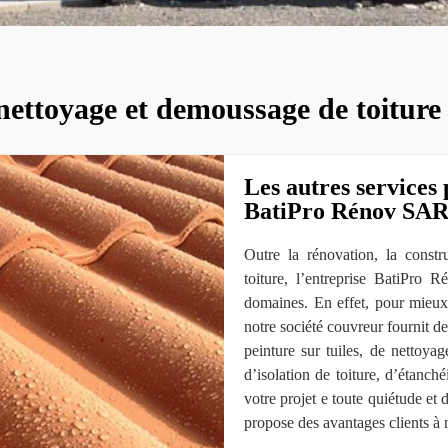
nettoyage et demoussage de toitur
Les autres services 
BatiPro Rénov SA
Outre la rénovation, la const
toiture, l’entreprise BatiPro
domaines. En effet, pour mieux
notre société couvreur fournit de
peinture sur tuiles, de nettoyag
d’isolation de toiture, d’étanch
votre projet e toute quiétude e
propose des avantages clients à n