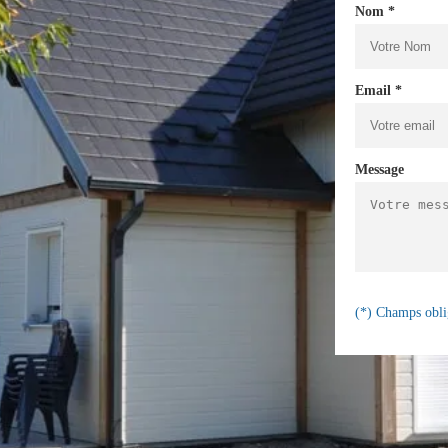
Nom *
Email *
Message
(*) Champs obli