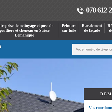
078 612 2
treprise de nettoyage et pose de
Peinture
Ravalement
Ré
gouttière et cheneau en Suisse
sur tuile
de façade
d
Lemanique
S
DEM
Vos coordonn