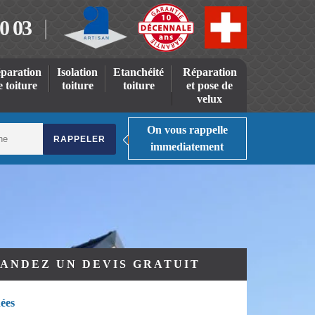
0 03
paration
Isolation
Etanchéité
Réparation
e toiture
toiture
toiture
et pose de
velux
On vous rappelle
immediatement
ANDEZ UN DEVIS GRATUIT
ées