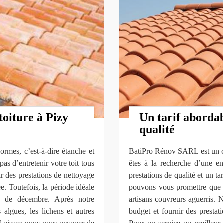
toiture à Pizy
Un tarif abordab
qualité
rmes, c’est-à-dire étanche et
BatiPro Rénov SARL est un co
as d’entretenir votre toit tous
êtes à la recherche d’une en
ir des prestations de nettoyage
prestations de qualité et un ta
e. Toutefois, la période idéale
pouvons vous promettre que v
s de décembre. Après notre
artisans couvreurs aguerris. 
s algues, les lichens et autres
budget et fournir des presta
. Laissez-nous nous occuper de
Pour un service au meilleur 