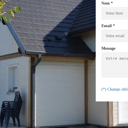
Nom *
Email *
Message
(*) Champs obli