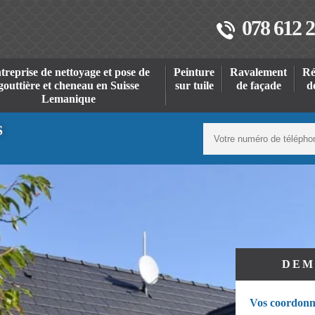
078 612 2
treprise de nettoyage et pose de
Peinture
Ravalement
Ré
gouttière et cheneau en Suisse
sur tuile
de façade
d
Lemanique
S
DEM
Vos coordonn