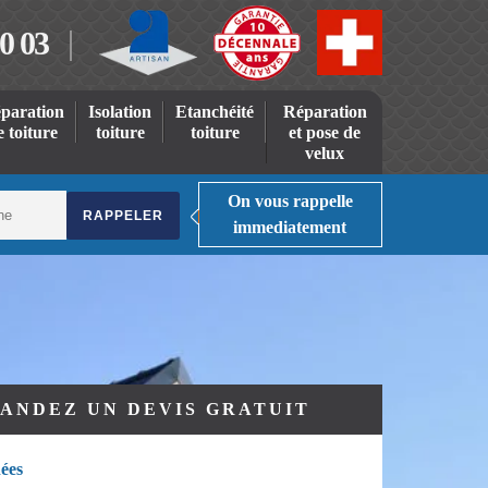
0 03
paration
Isolation
Etanchéité
Réparation
e toiture
toiture
toiture
et pose de
velux
On vous rappelle
immediatement
ANDEZ UN DEVIS GRATUIT
ées