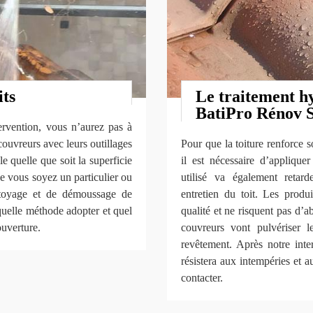
its
Le traitement h
BatiPro Rénov
ervention, vous n’aurez pas à
couvreurs avec leurs outillages
Pour que la toiture renforce 
le quelle que soit la superficie
il est nécessaire d’applique
ue vous soyez un particulier ou
utilisé va également retar
ettoyage et de démoussage de
entretien du toit. Les produ
quelle méthode adopter et quel
qualité et ne risquent pas d’
ouverture.
couvreurs vont pulvériser 
revêtement. Après notre inte
résistera aux intempéries et 
contacter.