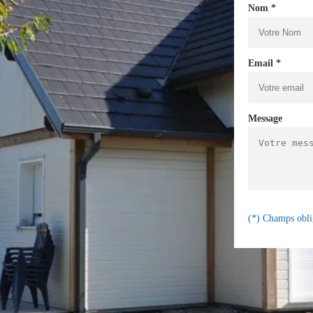
Nom *
Email *
Message
(*) Champs obli