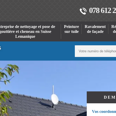
078 612 2
treprise de nettoyage et pose de
Peinture
Ravalement
Ré
gouttière et cheneau en Suisse
sur tuile
de façade
d
Lemanique
S
DEM
Vos coordonn