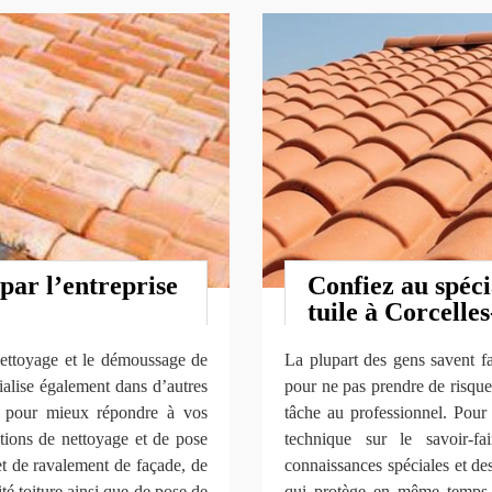
par l’entreprise
Confiez au spéci
tuile à Corcelles
 nettoyage et le démoussage de
La plupart des gens savent fa
ialise également dans d’autres
pour ne pas prendre de risque 
t pour mieux répondre à vos
tâche au professionnel. Pou
ations de nettoyage et de pose
technique sur le savoir-f
 et de ravalement de façade, de
connaissances spéciales et de
ité toiture ainsi que de pose de
qui protège en même temps l’