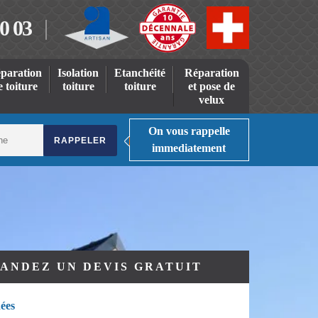
0 03
paration
Isolation
Etanchéité
Réparation
e toiture
toiture
toiture
et pose de
velux
On vous rappelle
immediatement
ANDEZ UN DEVIS GRATUIT
ées