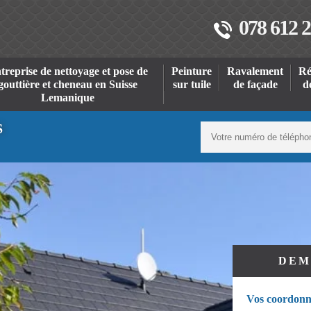
078 612 2
treprise de nettoyage et pose de
Peinture
Ravalement
Ré
gouttière et cheneau en Suisse
sur tuile
de façade
d
Lemanique
S
DEM
Vos coordonn