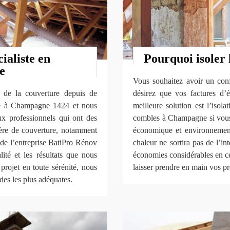
aliste en
Pourquoi isoler 
e
Vous souhaitez avoir un conf
e de la couverture depuis de
désirez que vos factures d’é
ve à Champagne 1424 et nous
meilleure solution est l’isol
aux professionnels qui ont des
combles à Champagne si vous 
ière de couverture, notamment
économique et environnement
re de l’entreprise BatiPro Rénov
chaleur ne sortira pas de l’in
ité et les résultats que nous
économies considérables en ce
projet en toute sérénité, nous
laisser prendre en main vos pr
des les plus adéquates.