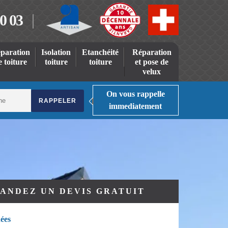
0 03
paration
Isolation
Etanchéité
Réparation
e toiture
toiture
toiture
et pose de
velux
On vous rappelle
immediatement
ANDEZ UN DEVIS GRATUIT
ées