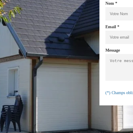
Nom *
Email *
Message
(*) Champs obli