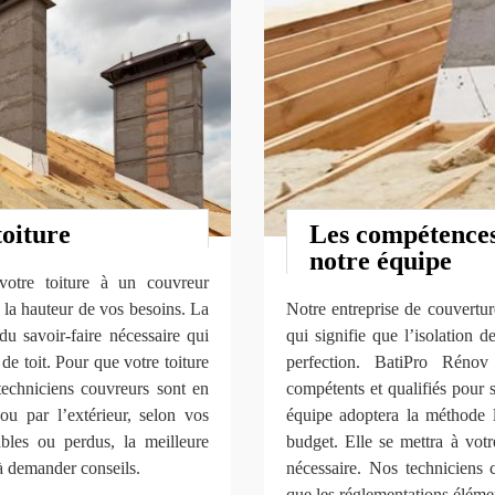
toiture
Les compétences 
notre équipe
 votre toiture à un couvreur
à la hauteur de vos besoins. La
Notre entreprise de couvertur
 savoir-faire nécessaire qui
qui signifie que l’isolation 
de toit. Pour que votre toiture
perfection. BatiPro Rén
techniciens couvreurs sont en
compétents et qualifiés pour s
 ou par l’extérieur, selon vos
équipe adoptera la méthode l
les ou perdus, la meilleure
budget. Elle se mettra à votr
s à demander conseils.
nécessaire. Nos techniciens 
que les réglementations élémen